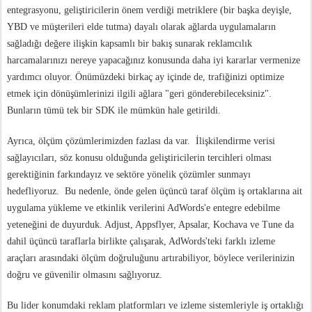
entegrasyonu, geliştiricilerin önem verdiği metriklere (bir başka deyişle,
YBD ve müşterileri elde tutma) dayalı olarak ağlarda uygulamaların
sağladığı değere ilişkin kapsamlı bir bakış sunarak reklamcılık
harcamalarınızı nereye yapacağınız konusunda daha iyi kararlar vermenize
yardımcı oluyor. Önümüzdeki birkaç ay içinde de, trafiğinizi optimize
etmek için dönüşümlerinizi ilgili ağlara "geri gönderebileceksiniz".
Bunların tümü tek bir SDK ile mümkün hale getirildi.
Ayrıca, ölçüm çözümlerimizden fazlası da var. İlişkilendirme verisi
sağlayıcıları, söz konusu olduğunda geliştiricilerin tercihleri olması
gerektiğinin farkındayız ve sektöre yönelik çözümler sunmayı
hedefliyoruz. Bu nedenle, önde gelen üçüncü taraf ölçüm iş ortaklarına ait
uygulama yükleme ve etkinlik verilerini AdWords'e entegre edebilme
yeteneğini de duyurduk. Adjust, Appsflyer, Apsalar, Kochava ve Tune da
dahil üçüncü taraflarla birlikte çalışarak, AdWords'teki farklı izleme
araçları arasındaki ölçüm doğruluğunu artırabiliyor, böylece verilerinizin
doğru ve güvenilir olmasını sağlıyoruz.
Bu lider konumdaki reklam platformları ve izleme sistemleriyle iş ortaklığı