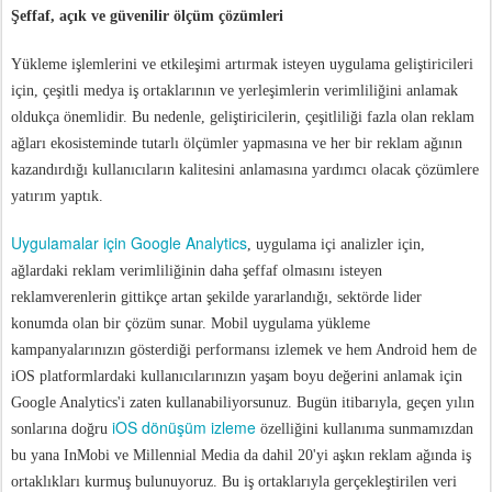
Şeffaf, açık ve güvenilir ölçüm çözümleri
Yükleme işlemlerini ve etkileşimi artırmak isteyen uygulama geliştiricileri
için, çeşitli medya iş ortaklarının ve yerleşimlerin verimliliğini anlamak
oldukça önemlidir. Bu nedenle, geliştiricilerin, çeşitliliği fazla olan reklam
ağları ekosisteminde tutarlı ölçümler yapmasına ve her bir reklam ağının
kazandırdığı kullanıcıların kalitesini anlamasına yardımcı olacak çözümlere
yatırım yaptık.
Uygulamalar için Google Analytics
, uygulama içi analizler için,
ağlardaki reklam verimliliğinin daha şeffaf olmasını isteyen
reklamverenlerin gittikçe artan şekilde yararlandığı, sektörde lider
konumda olan bir çözüm sunar. Mobil uygulama yükleme
kampanyalarınızın gösterdiği performansı izlemek ve hem Android hem de
iOS platformlardaki kullanıcılarınızın yaşam boyu değerini anlamak için
Google Analytics'i zaten kullanabiliyorsunuz. Bugün itibarıyla, geçen yılın
iOS dönüşüm izleme
sonlarına doğru
özelliğini kullanıma sunmamızdan
bu yana InMobi ve Millennial Media da dahil 20'yi aşkın reklam ağında iş
ortaklıkları kurmuş bulunuyoruz. Bu iş ortaklarıyla gerçekleştirilen veri