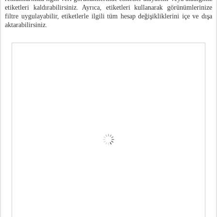
etiketleri kaldırabilirsiniz. Ayrıca, etiketleri kullanarak görünümlerinize
filtre uygulayabilir, etiketlerle ilgili tüm hesap değişikliklerini içe ve dışa
aktarabilirsiniz.