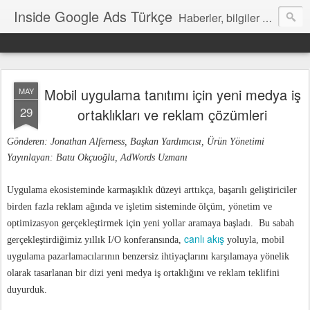
Inside Google Ads Türkçe
Haberler, bilgiler ve ipuçları içeren Google Ads Resmi Blogu
Mobil uygulama tanıtımı için yeni medya iş
MAY
29
ortaklıkları ve reklam çözümleri
Gönderen: Jonathan Alferness, Başkan Yardımcısı, Ürün Yönetimi
Yayınlayan: Batu Okçuoğlu, AdWords Uzmanı
Uygulama ekosisteminde karmaşıklık düzeyi arttıkça, başarılı geliştiriciler
birden fazla reklam ağında ve işletim sisteminde ölçüm, yönetim ve
optimizasyon gerçekleştirmek için yeni yollar aramaya başladı. Bu sabah
canlı akış
gerçekleştirdiğimiz yıllık I/O konferansında,
yoluyla, mobil
uygulama pazarlamacılarının benzersiz ihtiyaçlarını karşılamaya yönelik
olarak tasarlanan bir dizi yeni medya iş ortaklığını ve reklam teklifini
duyurduk.