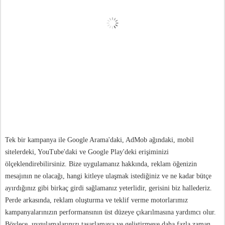
Tek bir kampanya ile Google Arama'daki, AdMob ağındaki, mobil
sitelerdeki, YouTube'daki ve Google Play'deki erişiminizi
ölçeklendirebilirsiniz. Bize uygulamanız hakkında, reklam öğenizin
mesajının ne olacağı, hangi kitleye ulaşmak istediğiniz ve ne kadar bütçe
ayırdığınız gibi birkaç girdi sağlamanız yeterlidir, gerisini biz hallederiz.
Perde arkasında, reklam oluşturma ve teklif verme motorlarımız
kampanyalarınızın performansının üst düzeye çıkarılmasına yardımcı olur.
Böylece, uygulamalarınızı tasarlamaya ve geliştirmeye daha fazla zaman