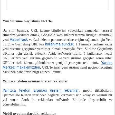
Yeni Sürüme Geçirilmiş URL'ler
Bu yılın başında, URL izleme bilgilerini yönetirken zamandan tasarruf
etmenize yardımcı olmak, Google'ın web sitenizi tarama sıklığını azaltmak,
ValueTrack
yeni
ve özel izleme parametrelerine erişim sağlamak için Yeni
kullanıma sunduk
Sürüme Geçirilmiş URL'leri
. 1 Temmuz tarihine kadar
yeni sisteme geçişinize yardımcı olmak amacıyla, Yeni Sürüme Geçirilmiş
URL'ler için destek ekledik. Artık AdWords Editör'ü kullanarak hedef
URL'lerinizi yeni sürüme geçirebilir ve yeni sürüme geçişten sonra nihai
Yardım
URL'lerinizle izleme şablonlarınızı geniş ölçekte yönetebilirsiniz.
Merkezi makalemizden
, URL'lerinizi yeni sürüme nasıl geçirebileceğiniz
hakkında daha fazla bilgi edinebilirsiniz.
Yalnızca telefon araması üreten reklamlar
Yalnızca telefon araması üreten reklamlar
, mobil tüketicilerin
işletmenizle telefon üzerinden bağlantı kurmaları için kolay ve verimli bir
yol sunar. Artık bu reklamları AdWords Editör'de oluşturabilir ve
yönetebilirsiniz.
Mobil uygulamalardaki reklamlar