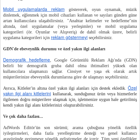
Mobil uygulamalarda reklam
göstererek, oyun oynamak, müzik
dinlemek, eğlenmek için mobil cihazları kullanan ve sayıları günden güne
artan kullanıcılara ulaşabilirsiniz. "Anahtar kelimeler ve hedefleme"nin
altında, özel uygulamalar (veya yerleşimler) ve mobil uygulama
kategorileri (ör. Oyunlar ve Alışveriş) de dahil olmak üzere, belirli
reklam göstermeyi
uygulama kategorileri için
seçebilirsiniz.
GDN'de ebeveynlik durumu ve özel yakın ilgi alanları
Demografik hedefleme
, Google Görüntülü Reklam Ağı'nda (GDN)
belirli bir demografik gruba dahil olma ihtimalleri yüksek olan
kullanıcılara ulaşmanızı sağlar. Cinsiyet ve yaşa ek olarak artık
müşterilerinize ebeveynlik durumlarına göre de ulaşmayı seçebilirsiniz.
Özel
Ayrıca, Kitleler'in altına özel yakın ilgi alanları için destek ekledik.
yakın ilgi alanı kitlelerini
kullanarak, sunduğunuz ürün veya hizmetlerle
ilgilenen doğru müşterilere ulaşmak için, işletmenize uygun hale getirilmiş
kendi yakın ilgi alanı kitlelerinizi oluşturabilirsiniz.
Ve çok daha fazlası...
AdWords Editör'ün son sürümü; arama çubuğuna yönelik özellik
iyileştirmeleri, daha fazla yerelleştirme desteği ve genel kullanıcı
arayüzünde gezinmeye yönelik geliştirmeler de içerir. Tüm yeni özellikler