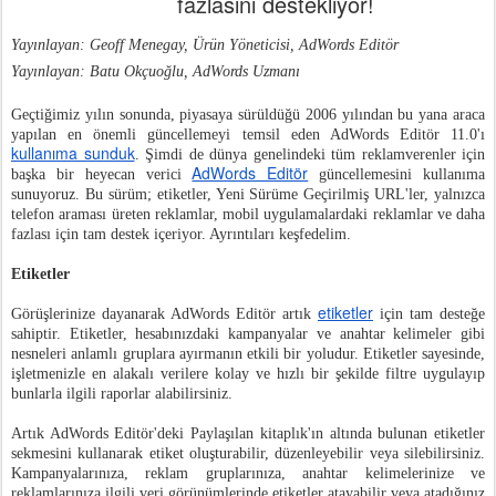
fazlasını destekliyor!
Yayınlayan: Geoff Menegay, Ürün Yöneticisi, AdWords Editör
Yayınlayan: Batu Okçuoğlu, AdWords Uzmanı
Geçtiğimiz yılın sonunda, piyasaya sürüldüğü 2006 yılından bu yana araca
yapılan en önemli güncellemeyi temsil eden AdWords Editör 11.0'ı
kullanıma sunduk
. Şimdi de dünya genelindeki tüm reklamverenler için
AdWords Editör
başka bir heyecan verici
güncellemesini kullanıma
sunuyoruz. Bu sürüm; etiketler, Yeni Sürüme Geçirilmiş URL'ler, yalnızca
telefon araması üreten reklamlar, mobil uygulamalardaki reklamlar ve daha
fazlası için tam destek içeriyor. Ayrıntıları keşfedelim.
Etiketler
etiketler
Görüşlerinize dayanarak AdWords Editör artık
için tam desteğe
sahiptir. Etiketler, hesabınızdaki kampanyalar ve anahtar kelimeler gibi
nesneleri anlamlı gruplara ayırmanın etkili bir yoludur. Etiketler sayesinde,
işletmenizle en alakalı verilere kolay ve hızlı bir şekilde filtre uygulayıp
bunlarla ilgili raporlar alabilirsiniz.
Artık AdWords Editör'deki Paylaşılan kitaplık'ın altında bulunan etiketler
sekmesini kullanarak etiket oluşturabilir, düzenleyebilir veya silebilirsiniz.
Kampanyalarınıza, reklam gruplarınıza, anahtar kelimelerinize ve
reklamlarınıza ilgili veri görünümlerinde etiketler atayabilir veya atadığınız