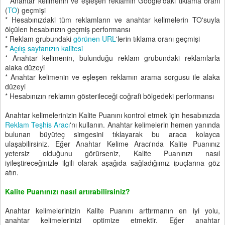
* Anahtar kelimenin ve eşleşen reklamın Google'daki tıklama oranı
(
TO
) geçmişi
* Hesabınızdaki tüm reklamların ve anahtar kelimelerin TO'suyla
ölçülen hesabınızın geçmiş performansı
* Reklam grubundaki
görünen URL
'lerin tıklama oranı geçmişi
*
Açılış sayfanızın kalitesi
* Anahtar kelimenin, bulunduğu reklam grubundaki reklamlarla
alaka düzeyi
* Anahtar kelimenin ve eşleşen reklamın arama sorgusu ile alaka
düzeyi
* Hesabınızın reklamın gösterileceği coğrafi bölgedeki performansı
Anahtar kelimelerinizin Kalite Puanını kontrol etmek için hesabınızda
Reklam Teşhis Aracı
'nı kullanın. Anahtar kelimelerin hemen yanında
bulunan büyüteç simgesini tıklayarak bu araca kolayca
ulaşabilirsiniz. Eğer Anahtar Kelime Aracı'nda Kalite Puanınız
yetersiz olduğunu görürseniz, Kalite Puanınızı nasıl
iyileştireceğinizle ilgili olarak aşağıda sağladığımız ipuçlarına göz
atın.
Kalite Puanınızı nasıl artırabilirsiniz?
Anahtar kelimelerinizin Kalite Puanını arttırmanın en iyi yolu,
anahtar kelimelerinizi optimize etmektir. Eğer anahtar