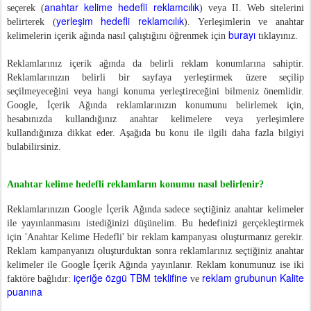
anahtar kelime hedefli reklamcılık
seçerek (
) veya II. Web sitelerini
yerleşim hedefli reklamcılık
belirterek (
). Yerleşimlerin ve anahtar
burayı
kelimelerin içerik ağında nasıl çalıştığını öğrenmek için
tıklayınız.
Reklamlarınız içerik ağında da belirli reklam konumlarına sahiptir.
Reklamlarınızın belirli bir sayfaya yerleştirmek üzere seçilip
seçilmeyeceğini veya hangi konuma yerleştireceğini bilmeniz önemlidir.
Google, İçerik Ağında reklamlarınızın konumunu belirlemek için,
hesabınızda kullandığınız anahtar kelimelere veya yerleşimlere
kullandığınıza dikkat eder. Aşağıda bu konu ile ilgili daha fazla bilgiyi
bulabilirsiniz.
Anahtar kelime hedefli reklamların konumu nasıl belirlenir?
Reklamlarınızın Google İçerik Ağında sadece seçtiğiniz anahtar kelimeler
ile yayınlanmasını istediğinizi düşünelim. Bu hedefinizi gerçekleştirmek
için 'Anahtar Kelime Hedefli' bir reklam kampanyası oluşturmanız gerekir.
Reklam kampanyanızı oluşturduktan sonra reklamlarınız seçtiğiniz anahtar
kelimeler ile Google İçerik Ağında yayınlanır. Reklam konumunuz ise iki
içeriğe özgü TBM teklifine
reklam grubunun Kalite
faktöre bağlıdır:
ve
puanına