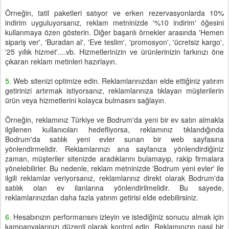
Örneğin, tatil paketleri satıyor ve erken rezervasyonlarda 10%
indirim uyguluyorsanız, reklam metninizde '%10 indirim' öğesini
kullanmaya özen gösterin. Diğer başarılı örnekler arasında 'Hemen
sipariş ver', 'Buradan al', 'Eve teslim', 'promosyon', 'ücretsiz kargo',
'25 yıllık hizmet'....vb. Hizmetlerinizin ve ürünlerinizin farkınızı öne
çıkaran reklam metinleri hazırlayın.
5.
Web sitenizi optimize edin. Reklamlarınızdan elde ettiğiniz yatırım
getirinizi artırmak istiyorsanız, reklamlarınıza tıklayan müşterilerin
ürün veya hizmetlerini kolayca bulmasını sağlayın.
Örneğin, reklamınız Türkiye ve Bodrum'da yeni bir ev satın almakla
ilgilenen kullanıcıları hedefliyorsa, reklamınız tıklandığında
Bodrum'da satılık yeni evler sunan bir web sayfasına
yönlendirmelidir. Reklamlarınızı ana sayfanıza yönlendirdiğiniz
zaman, müşteriler sitenizde aradıklarını bulamayıp, rakip firmalara
yönelebilirler. Bu nedenle, reklam metninizde 'Bodrum yeni evler' ile
ilgili reklamlar veriyorsanız, reklamlarınız direkt olarak Bodrum'da
satılık olan ev ilanlarına yönlendirilmelidir. Bu sayede,
reklamlarınızdan daha fazla yatırım getirisi elde edebilirsiniz.
6.
Hesabınızın performansını izleyin ve istediğiniz sonucu almak için
kampanyalarınızı düzenli olarak kontrol edin. Reklamınızın nasıl bir