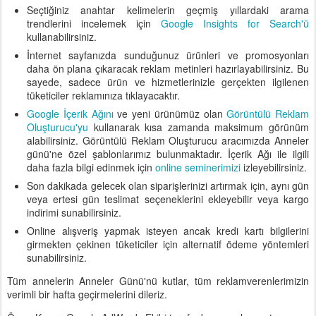
Seçtiğiniz anahtar kelimelerin geçmiş yıllardaki arama
trendlerini incelemek için
Google Insights for Search'ü
kullanabilirsiniz.
İnternet sayfanızda sunduğunuz ürünleri ve promosyonları
daha ön plana çıkaracak reklam metinleri hazırlayabilirsiniz. Bu
sayede, sadece ürün ve hizmetlerinizle gerçekten ilgilenen
tüketiciler reklamınıza tıklayacaktır.
Google İçerik Ağını
ve yeni ürünümüz olan
Görüntülü Reklam
Oluşturucu'yu
kullanarak kısa zamanda maksimum görünüm
alabilirsiniz. Görüntülü Reklam Oluşturucu aracımızda Anneler
günü'ne özel şablonlarımız bulunmaktadır. İçerik Ağı ile ilgili
daha fazla bilgi edinmek için
online seminerimizi
izleyebilirsiniz.
Son dakikada gelecek olan siparişlerinizi artırmak için, aynı gün
veya ertesi gün teslimat seçeneklerini ekleyebilir veya kargo
indirimi sunabilirsiniz.
Online alışveriş yapmak isteyen ancak kredi kartı bilgilerini
girmekten çekinen tüketiciler için alternatif ödeme yöntemleri
sunabilirsiniz.
Tüm annelerin Anneler Günü'nü kutlar, tüm reklamverenlerimizin
verimli bir hafta geçirmelerini dileriz.