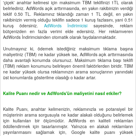
'çiçek' anahtar kelimesi için maksimum TBM teklifinizi 1TL olarak
belirlediniz. AdWords açık arttırmasında, en yakın rakibinizin verdiği
teklif 0.50 TL. Reklamınız tıklandığı zaman 1 TL değil, en yakın
rakibinizin vermiş olduğu teklifin sadece 1 kuruş fazlasını, yani 0.51
kuruş ödersiniz.
AdWords İndirimicisi
sayesinde, reklam
bütçenizden en fazla verimi elde edersiniz. Her reklamveren
AdWords İndirimcisinden otomatik olarak faydalanmaktadır.
Unutmayınız ki, ödemek istediğiniz maksimum tıklama başına
maliyetiniz (TBM) ne kadar yüksek ise, AdWords açık arttırmasında
daha avantajlı konumda olursunuz. Maksimum tıklama başı teklifi
(TBM) reklam konumunu belirleyen önemli faktörlerden biridir. TBM
ne kadar yüksek olursa reklamınızın arama sonuçlarının yanındaki
üst konumlarda gösterilme olasılığı o kadar artar.
Kalite Puanı nedir ve AdWords'ün maliyetini nasıl etkiler?
Kalite Puanı, anahtar kelimenizin, reklamınızla ve potansiyel bir
müşterinin arama sorgusuyla ne kadar alakalı olduğunu belirlemek
için kullanılan bir ölçümüdür. AdWords en kaliteli reklamları
ödüllendirmek için tasarlanmıştır. Yalnızca en alakalı reklamların
yayınlanmasını sağlamak için, Google kalite puanı yüksek