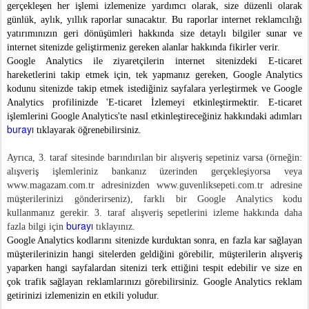
gerçekleşen her işlemi izlemenize yardımcı olarak, size düzenli olarak
günlük, aylık, yıllık raporlar sunacaktır. Bu raporlar internet reklamcılığı
yatırımınızın geri dönüşümleri hakkında size detaylı bilgiler sunar ve
internet sitenizde geliştirmeniz gereken alanlar hakkında fikirler verir.
Google Analytics ile ziyaretçilerin internet sitenizdeki E-ticaret
hareketlerini takip etmek için, tek yapmanız gereken, Google Analytics
kodunu sitenizde takip etmek istediğiniz sayfalara yerleştirmek ve Google
Analytics profilinizde 'E-ticaret İzlemeyi etkinleştirmektir. E-ticaret
işlemlerini Google Analytics'te nasıl etkinleştireceğiniz hakkındaki adımları
burayı
tıklayarak öğrenebilirsiniz.
Ayrıca, 3. taraf sitesinde barındırılan bir alışveriş sepetiniz varsa (örneğin:
alışveriş işlemleriniz bankanız üzerinden gerçekleşiyorsa veya
www.magazam.com.tr adresinizden www.guvenliksepeti.com.tr adresine
müşterilerinizi gönderirseniz), farklı bir Google Analytics kodu
kullanmanız gerekir. 3. taraf alışveriş sepetlerini izleme hakkında daha
burayı
fazla bilgi için
tıklayınız.
Google Analytics kodlarını sitenizde kurduktan sonra, en fazla kar sağlayan
müşterilerinizin hangi sitelerden geldiğini görebilir, müşterilerin alışveriş
yaparken hangi sayfalardan sitenizi terk ettiğini tespit edebilir ve size en
çok trafik sağlayan reklamlarınızı görebilirsiniz. Google Analytics reklam
getirinizi izlemenizin en etkili yoludur.