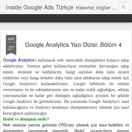
Inside Google Ads Türkçe
Haberler, bilgiler ve ipuçları içeren Google Ads Resmi Blogu
MAY
Google Analytics Yazı Dizisi: Bölüm 4
27
Google Analytics
'i kullanarak web sitenizdeki dönüşümleri kolayca takip
edebilirsiniz. Sitenize gelen kullanıcıların sitenizdeki davranışları takip
etmek, sitenizde ne kaldıklarını, hangi sayfaları daha fazla ziyaret
ettiklerini veya hangi ürünleri daha fazla satın aldıklarını takip etmek için
Google Analytics'i kullanabilirsiniz. Google AdWords ile reklam
veriyorsanız ve bu reklamlarınızın size ne kadar trafik sağladığını, reklam
yatırımınızdan ne kadar geri dönüşüm sağladığınızı ayrıntılı bir şekilde
Google Analytics ile görebilirsiniz. Bu yazımızda Google Analytics'ı nasıl
kullanacağınızı ve Analytics hesabınızı dönüşümlerinizi izlemek için nasıl
kuracağınızı açıklayacağız.
Hedef ve dönüşüm nedir?
YG
Web sitenizin yatırım getirisini (
)'sini izlemek için önce hedefleri ve
dönüşümleri tanımlamak önemlidir. Hedef, ziyaretçilerin sitenize