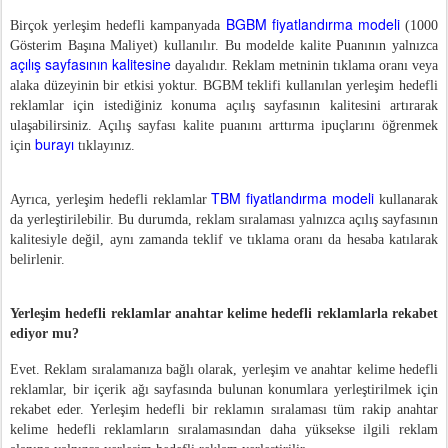
BGBM fiyatlandırma modeli
Birçok yerleşim hedefli kampanyada
(1000
Gösterim Başına Maliyet) kullanılır. Bu modelde kalite Puanının yalnızca
açılış sayfasının kalitesine
dayalıdır. Reklam metninin tıklama oranı veya
alaka düzeyinin bir etkisi yoktur. BGBM teklifi kullanılan yerleşim hedefli
reklamlar için istediğiniz konuma açılış sayfasının kalitesini artırarak
ulaşabilirsiniz. Açılış sayfası kalite puanını arttırma ipuçlarını öğrenmek
burayı
için
tıklayınız.
TBM fiyatlandırma modeli
Ayrıca, yerleşim hedefli reklamlar
kullanarak
da yerleştirilebilir. Bu durumda, reklam sıralaması yalnızca açılış sayfasının
kalitesiyle değil, aynı zamanda teklif ve tıklama oranı da hesaba katılarak
belirlenir.
Yerleşim hedefli reklamlar anahtar kelime hedefli reklamlarla rekabet
ediyor mu?
Evet. Reklam sıralamanıza bağlı olarak, yerleşim ve anahtar kelime hedefli
reklamlar, bir içerik ağı sayfasında bulunan konumlara yerleştirilmek için
rekabet eder. Yerleşim hedefli bir reklamın sıralaması tüm rakip anahtar
kelime hedefli reklamların sıralamasından daha yüksekse ilgili reklam