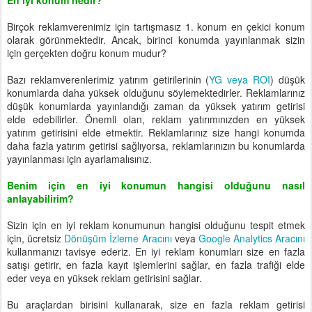
En iyi konum nedir?
Birçok reklamverenimiz için tartışmasız 1. konum en çekici konum
olarak görünmektedir. Ancak, birinci konumda yayınlanmak sizin
için gerçekten doğru konum mudur?
Bazı reklamverenlerimiz yatırım getirilerinin (
YG veya ROI
) düşük
konumlarda daha yüksek olduğunu söylemektedirler. Reklamlarınız
düşük konumlarda yayınlandığı zaman da yüksek yatırım getirisi
elde edebilirler. Önemli olan, reklam yatırımınızden en yüksek
yatırım getirisini elde etmektir. Reklamlarınız size hangi konumda
daha fazla yatırım getirisi sağlıyorsa, reklamlarınızın bu konumlarda
yayınlanması için ayarlamalısınız.
Benim için en iyi konumun hangisi olduğunu nasıl
anlayabilirim?
Sizin için en iyi reklam konumunun hangisi olduğunu tespit etmek
için, ücretsiz
Dönüşüm İzleme Aracını
veya
Google Analytics Aracını
kullanmanızı tavisye ederiz. En iyi reklam konumları size en fazla
satışı getirir, en fazla kayıt işlemlerini sağlar, en fazla trafiği elde
eder veya en yüksek reklam getirisini sağlar.
Bu araçlardan birisini kullanarak, size en fazla reklam getirisi