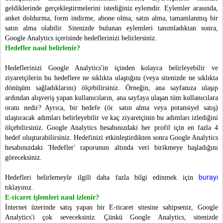
geldiklerinde gerçekleştirmelerini istediğiniz eylemdir. Eylemler arasında,
anket doldurma, form indirme, abone olma, satın alma, tamamlanmış bir
satın alma olabilir. Sitenizde bulunan eylemleri tanımladıktan sonra,
Google Analytics içerisinde hedeflerinizi belirlersiniz.
Hedefler nasıl belirlenir?
Hedeflerinizi Google Analytics'in içinden kolayca belirleyebilir ve
ziyaretçilerin bu hedeflere ne sıklıkta ulaştığını (veya sitenizde ne sıklıkta
dönüşüm sağladıklarını) ölçebilirsiniz. Örneğin, ana sayfanıza ulaşıp
ardından alışveriş yapan kullanıcıların, ana sayfaya ulaşan tüm kullanıcılara
oranı nedir? Ayrıca, bir hedefe (ör. satın alma veya potansiyel satış)
ulaştıracak adımları belirleyebilir ve kaç ziyaretçinin bu adımları izlediğini
ölçebilirsiniz. Google Analytics hesabınızdaki her profil için en fazla 4
hedef oluşturabilirsiniz. Hedefinizi etkinleştirdikten sonra Google Analytics
hesabınızdaki 'Hedefler' raporunun altında veri birikmeye başladığını
göreceksiniz.
burayı
Hedefleri belirlemeyle ilgili daha fazla bilgi edinmek için
tıklayınız.
E-ticaret işlemleri nasıl izlenir?
İnternet üzerinde satış yapan bir E-ticaret sitesine sahipseniz, Google
Analytics'i çok seveceksiniz. Çünkü Google Analytics, sitenizde