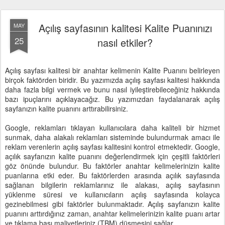
Açılış sayfasının kalitesi Kalite Puanınızı
MAY
25
nasıl etkiler?
Açılış sayfası kalitesi bir anahtar kelimenin Kalite Puanını belirleyen
birçok faktörden biridir. Bu yazımızda açılış sayfası kalitesi hakkında
daha fazla bilgi vermek ve bunu nasıl iyileştirebileceğiniz hakkında
bazı ipuçlarını açıklayacağız. Bu yazımızdan faydalanarak açılış
sayfanızın kalite puanını arttırabilirsiniz.
Google, reklamları tıklayan kullanıcılara daha kaliteli bir hizmet
sunmak, daha alakalı reklamları sisteminde bulundurmak amacı ile
reklam verenlerin açılış sayfası kalitesini kontrol etmektedir. Google,
açılık sayfanızın kalite puanını değerlendirmek için çeşitli faktörleri
göz önünde bulundur. Bu faktörler anahtar kelimelerinizin kalite
puanlarına etki eder. Bu faktörlerden arasında açılık sayfasında
sağlanan bilgilerin reklamlarınız ile alakası, açılış sayfasının
yüklenme süresi ve kullanıcıların açılış sayfasında kolayca
gezinebilmesi gibi faktörler bulunmaktadır. Açılış sayfanızın kalite
puanını arttırdığınız zaman, anahtar kelimelerinizin kalite puanı artar
ve tıklama başı maliyetleriniz (TBM) düşmesini sağlar.