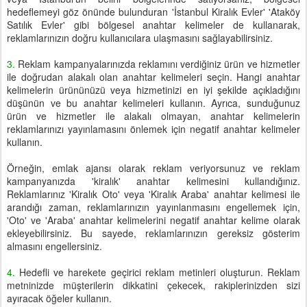
hedeflemeyi göz önünde bulunduran 'İstanbul Kiralık Evler' 'Ataköy
Satılık Evler' gibi bölgesel anahtar kelimeler de kullanarak,
reklamlarınızın doğru kullanıcılara ulaşmasını sağlayabilirsiniz.
3.
Reklam kampanyalarınızda reklamını verdiğiniz ürün ve hizmetler
ile doğrudan alakalı olan anahtar kelimeleri seçin. Hangi anahtar
kelimelerin ürününüzü veya hizmetinizi en iyi şekilde açıkladığını
düşünün ve bu anahtar kelimeleri kullanın. Ayrıca, sunduğunuz
ürün ve hizmetler ile alakalı olmayan, anahtar kelimelerin
reklamlarınızı yayınlamasını önlemek için negatif anahtar kelimeler
kullanın.
Örneğin, emlak ajansı olarak reklam veriyorsunuz ve reklam
kampanyanızda 'kiralık' anahtar kelimesini kullandığınız.
Reklamlarınız 'Kiralık Oto' veya 'Kiralık Araba' anahtar kelimesi ile
arandığı zaman, reklamlarınızın yayınlanmasını engellemek için,
'Oto' ve 'Araba' anahtar kelimelerini negatif anahtar kelime olarak
ekleyebilirsiniz. Bu sayede, reklamlarınızın gereksiz gösterim
almasını engellersiniz.
4.
Hedefli ve harekete geçirici reklam metinleri oluşturun. Reklam
metninizde müşterilerin dikkatini çekecek, rakiplerinizden sizi
ayıracak öğeler kullanın.