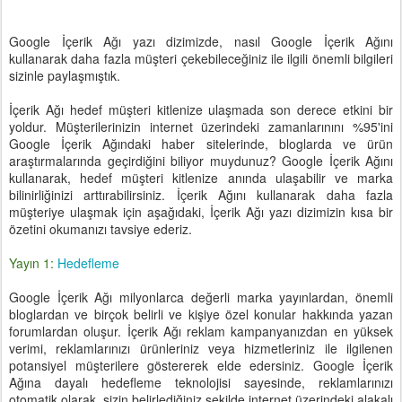
Google İçerik Ağı yazı dizimizde, nasıl Google İçerik Ağını
kullanarak daha fazla müşteri çekebileceğiniz ile ilgili önemli bilgileri
sizinle paylaşmıştık.
İçerik Ağı hedef müşteri kitlenize ulaşmada son derece etkini bir
yoldur. Müşterilerinizin internet üzerindeki zamanlarınını %95'ini
Google İçerik Ağındaki haber sitelerinde, bloglarda ve ürün
araştırmalarında geçirdiğini biliyor muydunuz? Google İçerik Ağını
kullanarak, hedef müşteri kitlenize anında ulaşabilir ve marka
bilinirliğinizi arttırabilirsiniz. İçerik Ağını kullanarak daha fazla
müşteriye ulaşmak için aşağıdaki, İçerik Ağı yazı dizimizin kısa bir
özetini okumanızı tavsiye ederiz.
Yayın 1:
Hedefleme
Google İçerik Ağı milyonlarca değerli marka yayınlardan, önemli
bloglardan ve birçok belirli ve kişiye özel konular hakkında yazan
forumlardan oluşur. İçerik Ağı reklam kampanyanızdan en yüksek
verimi, reklamlarınızı ürünleriniz veya hizmetleriniz ile ilgilenen
potansiyel müşterilere göstererek elde edersiniz. Google İçerik
Ağına dayalı hedefleme teknolojisi sayesinde, reklamlarınızı
otomatik olarak, sizin belirlediğiniz şekilde internet üzerindeki alakalı