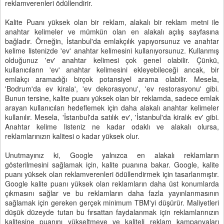
reklamverenleri ödüllendirir.
Kalite Puanı yüksek olan bir reklam, alakalı bir reklam metni ile
anahtar kelimeler ve mümkün olan en alakalı açılış sayfasına
bağladır. Örneğin, İstanbul'da emlakçılık yapıyorsunuz ve anahtar
kelime listenizde 'ev' anahtar kelimesini kullanıyorsunuz. Kullanmış
olduğunuz 'ev' anahtar kelimesi çok genel olabilir. Çünkü,
kullanıcıların 'ev' anahtar kelimesini ekleyebileceği ancak, bir
emlakçı aramadığı birçok potansiyel arama olabilir. Mesela,
'Bodrum'da ev kirala', 'ev dekorasyonu', 'ev restorasyonu' gibi.
Bunun tersine, kalite puanı yüksek olan bir reklamda, sadece emlak
arayan kullanıcıları hedeflemek için daha alakalı anahtar kelimeler
kullanılır. Mesela, 'İstanbul'da satılık ev', 'İstanbul'da kiralık ev' gibi.
Anahtar kelime listeniz ne kadar odaklı ve alakalı olursa,
reklamlarınızın kalitesi o kadar yüksek olur.
Unutmayınız ki, Google yalnızca en alakalı reklamların
gösterilmesini sağlamak için, kalite puanına bakar. Google, kalite
puanı yüksek olan reklamverenleri ödüllendirmek için tasarlanmıştır.
Google kalite puanı yüksek olan reklamların daha üst konumlarda
çıkmasını sağlar ve bu reklamların daha fazla yayınlanmasının
sağlamak için gereken gerçek minimum TBM'yi düşürür. Maliyetleri
düşük düzeyde tutan bu fırsattan faydalanmak için reklamlarınızın
kalitesine puanını yükseltmeye ve kaliteli reklam kampanyaları