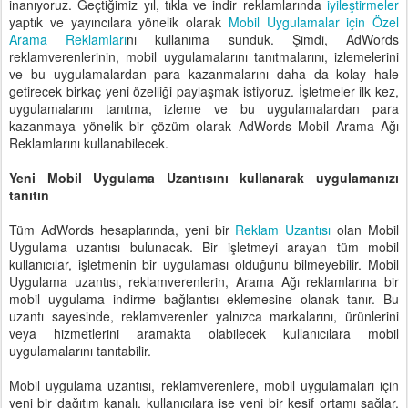
inanıyoruz. Geçtiğimiz yıl, tıkla ve indir reklamlarında
iyileştirmeler
yaptık ve yayıncılara yönelik olarak
Mobil Uygulamalar için Özel
Arama Reklamları
nı kullanıma sunduk. Şimdi, AdWords
reklamverenlerinin, mobil uygulamalarını tanıtmalarını, izlemelerini
ve bu uygulamalardan para kazanmalarını daha da kolay hale
getirecek birkaç yeni özelliği paylaşmak istiyoruz. İşletmeler ilk kez,
uygulamalarını tanıtma, izleme ve bu uygulamalardan para
kazanmaya yönelik bir çözüm olarak AdWords Mobil Arama Ağı
Reklamlarını kullanabilecek.
Yeni Mobil Uygulama Uzantısını kullanarak uygulamanızı
tanıtın
Tüm AdWords hesaplarında, yeni bir
Reklam Uzantısı
olan Mobil
Uygulama uzantısı bulunacak. Bir işletmeyi arayan tüm mobil
kullanıcılar, işletmenin bir uygulaması olduğunu bilmeyebilir. Mobil
Uygulama uzantısı, reklamverenlerin, Arama Ağı reklamlarına bir
mobil uygulama indirme bağlantısı eklemesine olanak tanır. Bu
uzantı sayesinde, reklamverenler yalnızca markalarını, ürünlerini
veya hizmetlerini aramakta olabilecek kullanıcılara mobil
uygulamalarını tanıtabilir.
Mobil uygulama uzantısı, reklamverenlere, mobil uygulamaları için
yeni bir dağıtım kanalı, kullanıcılara ise yeni bir keşif ortamı sağlar.