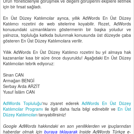
Ürün Yöneticileriyle görüşmek ve değerli görüşlerini ekiplere iletmek
için bir fırsat sağladı.
En Üst Düzey Katılımcılar ayrıca, yıllık AdWords En Üst Düzey
Katılımcı rozetini de web sitelerine koyabilir. Rozet, AdWords
konusundaki uzmanlıklarını göstermenin bir başka yoludur ve
yalnızca, topluluğa katkıda bulunmak konusunda üst düzeyde çaba
gösteren En Üst Düzey Katılımcılara verilir.
Yıllık AdWords En Üst Düzey Katılımcı rozetini bu yıl almaya hak
kazananlar kısa bir süre önce duyuruldu! Aşağıdaki En Üst Düzey
Katılımcıları tebrik ediyoruz:
Sinan CAN
Armağan BENGİ
Serbay Arda ARZİT
Yusuf İslâm CAN
AdWords Topluluğu
'nu ziyaret ederek
AdWords En Üst Düzey
Katılımcılar Programı
ile ilgili daha fazla bilgi edinebilir ve
En Üst
Düzey Katılımcılar
ı tanıyabilirsiniz!
Google AdWords hakkındaki en son yeniliklerden ve ipuçlarından
haberdar olmak için
buraya tıklayarak
Inside AdWords Türkçe e-