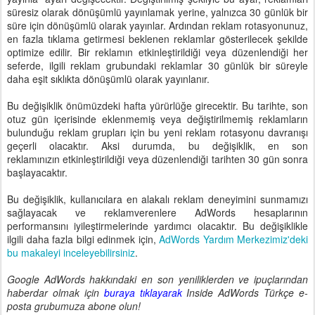
süresiz olarak dönüşümlü yayınlamak yerine, yalnızca 30 günlük bir
süre için dönüşümlü olarak yayınlar. Ardından reklam rotasyonunuz,
en fazla tıklama getirmesi beklenen reklamlar gösterilecek şekilde
optimize edilir. Bir reklamın etkinleştirildiği veya düzenlendiği her
seferde, ilgili reklam grubundaki reklamlar 30 günlük bir süreyle
daha eşit sıklıkta dönüşümlü olarak yayınlanır.
Bu değişiklik önümüzdeki hafta yürürlüğe girecektir. Bu tarihte, son
otuz gün içerisinde eklenmemiş veya değiştirilmemiş reklamların
bulunduğu reklam grupları için bu yeni reklam rotasyonu davranışı
geçerli olacaktır. Aksi durumda, bu değişiklik, en son
reklamınızın etkinleştirildiği veya düzenlendiği tarihten 30 gün sonra
başlayacaktır.
Bu değişiklik, kullanıcılara en alakalı reklam deneyimini sunmamızı
sağlayacak ve reklamverenlere AdWords hesaplarının
performansını iyileştirmelerinde yardımcı olacaktır. Bu değişiklikle
ilgili daha fazla bilgi edinmek için,
AdWords Yardım Merkezimiz'deki
bu makaleyi inceleyebilirsiniz
.
Google AdWords hakkındaki en son yeniliklerden ve ipuçlarından
haberdar olmak için
buraya tıklayarak
Inside AdWords Türkçe e-
posta grubumuza abone olun!