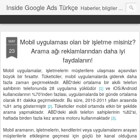
Inside Google Ads Türkçe
Haberler, bilgiler ve ipuçları içeren Google Ads Resmi Blogu
Mobil uygulaması olan bir işletme misiniz?
MAY
Arama ağı reklamlarından daha iyi
23
faydalanın!
Mobil uygulamalar, işletmelerin müşterilere ulaşması açısından
büyük bir fırsattır. Tüketiciler, mobil uygulamalarda giderek daha
fazla zaman geçirmektedir. ABD'deki ortalama bir akıllı telefon
sahibinin telefonunda 28 uygulama yüklüdür
ve iOS/Android
[1]
kullanıcılarının %70'inden fazlası, uygulamalarda bir günde ortalama
olarak 81 dakika geçirmektedir. Bu süre, 2010-2011 yılları arasında
%91 artış göstermiştir
. Tüketiciler mobil ortamda etkin bir şekilde
[2]
arama yapmaktadır. ABD'deki akıllı telefon sahiplerinin %82'si,
haftada birden fazla kez arama motoru kullanmaktadır
.
[3]
Mobil aramanın, işletmelerin, kendilerini veya uygulamalarını arayan
müşterilerle etkileşime geçmesi için güçlü bir kanal olduğuna