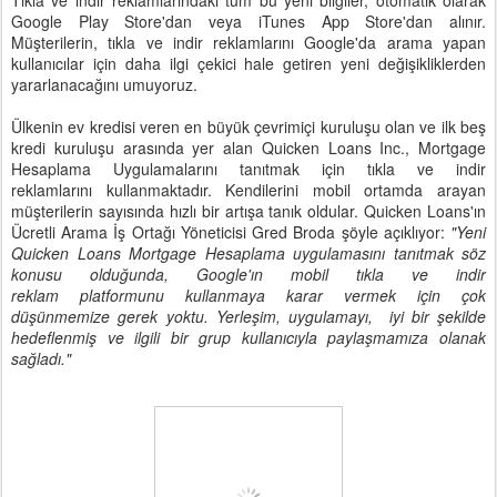
Tıkla ve indir reklamlarındaki tüm bu yeni bilgiler, otomatik olarak
Google Play Store'dan veya iTunes App Store'dan alınır.
Müşterilerin, tıkla ve indir reklamlarını Google'da arama yapan
kullanıcılar için daha ilgi çekici hale getiren yeni değişikliklerden
yararlanacağını umuyoruz.
Ülkenin ev kredisi veren en büyük çevrimiçi kuruluşu olan ve ilk beş
kredi kuruluşu arasında yer alan Quicken Loans Inc., Mortgage
Hesaplama Uygulamalarını tanıtmak için tıkla ve indir
reklamlarını kullanmaktadır. Kendilerini mobil ortamda arayan
müşterilerin sayısında hızlı bir artışa tanık oldular. Quicken Loans'ın
Ücretli Arama İş Ortağı Yöneticisi Gred Broda şöyle açıklıyor:
"Yeni
Quicken Loans Mortgage Hesaplama uygulamasını tanıtmak söz
konusu olduğunda, Google'ın mobil tıkla ve indir
reklam platformunu kullanmaya karar vermek için çok
düşünmemize gerek yoktu. Yerleşim, uygulamayı, iyi bir şekilde
hedeflenmiş ve ilgili bir grup kullanıcıyla paylaşmamıza olanak
sağladı."