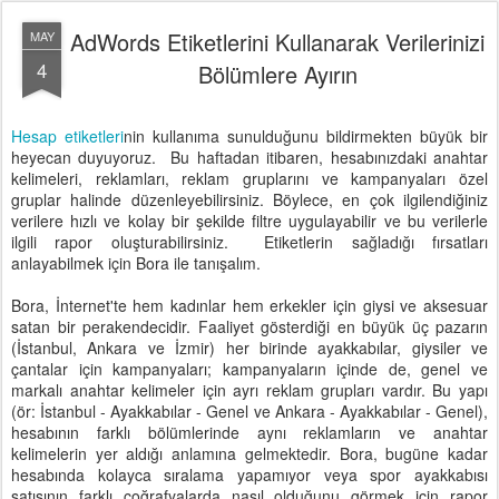
AdWords Etiketlerini Kullanarak Verilerinizi
MAY
4
Bölümlere Ayırın
Hesap etiketleri
nin kullanıma sunulduğunu bildirmekten büyük bir
heyecan duyuyoruz. Bu haftadan itibaren, hesabınızdaki anahtar
kelimeleri, reklamları, reklam gruplarını ve kampanyaları özel
gruplar halinde düzenleyebilirsiniz. Böylece, en çok ilgilendiğiniz
verilere hızlı ve kolay bir şekilde filtre uygulayabilir ve bu verilerle
ilgili rapor oluşturabilirsiniz. Etiketlerin sağladığı fırsatları
anlayabilmek için Bora ile tanışalım.
Bora, İnternet'te hem kadınlar hem erkekler için giysi ve aksesuar
satan bir perakendecidir. Faaliyet gösterdiği en büyük üç pazarın
(İstanbul, Ankara ve İzmir) her birinde ayakkabılar, giysiler ve
çantalar için kampanyaları; kampanyaların içinde de, genel ve
markalı anahtar kelimeler için ayrı reklam grupları vardır. Bu yapı
(ör: İstanbul - Ayakkabılar - Genel ve Ankara - Ayakkabılar - Genel),
hesabının farklı bölümlerinde aynı reklamların ve anahtar
kelimelerin yer aldığı anlamına gelmektedir. Bora, bugüne kadar
hesabında kolayca sıralama yapamıyor veya spor ayakkabısı
satışının farklı coğrafyalarda nasıl olduğunu görmek için rapor