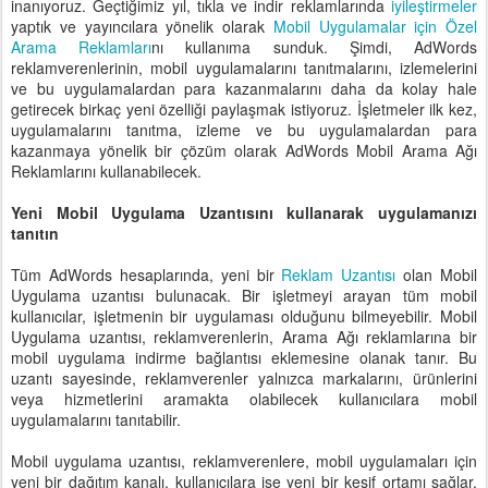
inanıyoruz. Geçtiğimiz yıl, tıkla ve indir reklamlarında
iyileştirmeler
yaptık ve yayıncılara yönelik olarak
Mobil Uygulamalar için Özel
Arama Reklamları
nı kullanıma sunduk. Şimdi, AdWords
reklamverenlerinin, mobil uygulamalarını tanıtmalarını, izlemelerini
ve bu uygulamalardan para kazanmalarını daha da kolay hale
getirecek birkaç yeni özelliği paylaşmak istiyoruz. İşletmeler ilk kez,
uygulamalarını tanıtma, izleme ve bu uygulamalardan para
kazanmaya yönelik bir çözüm olarak AdWords Mobil Arama Ağı
Reklamlarını kullanabilecek.
Yeni Mobil Uygulama Uzantısını kullanarak uygulamanızı
tanıtın
Tüm AdWords hesaplarında, yeni bir
Reklam Uzantısı
olan Mobil
Uygulama uzantısı bulunacak. Bir işletmeyi arayan tüm mobil
kullanıcılar, işletmenin bir uygulaması olduğunu bilmeyebilir. Mobil
Uygulama uzantısı, reklamverenlerin, Arama Ağı reklamlarına bir
mobil uygulama indirme bağlantısı eklemesine olanak tanır. Bu
uzantı sayesinde, reklamverenler yalnızca markalarını, ürünlerini
veya hizmetlerini aramakta olabilecek kullanıcılara mobil
uygulamalarını tanıtabilir.
Mobil uygulama uzantısı, reklamverenlere, mobil uygulamaları için
yeni bir dağıtım kanalı, kullanıcılara ise yeni bir keşif ortamı sağlar.