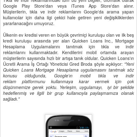
Tıkla ve indir reklamlarındaki tüm bu yeni bilgiler, otomatik olarak
Google Play Store'dan veya iTunes App Store'dan alınır.
Müşterilerin, tıkla ve indir reklamlarını Google'da arama yapan
kullanıcılar için daha ilgi çekici hale getiren yeni değişikliklerden
yararlanacağını umuyoruz.
Ülkenin ev kredisi veren en büyük çevrimiçi kuruluşu olan ve ilk beş
kredi kuruluşu arasında yer alan Quicken Loans Inc., Mortgage
Hesaplama Uygulamalarını tanıtmak için tıkla ve indir
reklamlarını kullanmaktadır. Kendilerini mobil ortamda arayan
müşterilerin sayısında hızlı bir artışa tanık oldular. Quicken Loans'ın
Ücretli Arama İş Ortağı Yöneticisi Gred Broda şöyle açıklıyor:
"Yeni
Quicken Loans Mortgage Hesaplama uygulamasını tanıtmak söz
konusu olduğunda, Google'ın mobil tıkla ve indir
reklam platformunu kullanmaya karar vermek için çok
düşünmemize gerek yoktu. Yerleşim, uygulamayı, iyi bir şekilde
hedeflenmiş ve ilgili bir grup kullanıcıyla paylaşmamıza olanak
sağladı."