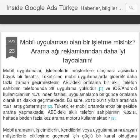
Inside Google Ads Türkçe
Haberler, bilgiler ve ipuçları içeren Google Ads Resmi Blogu
Mobil uygulaması olan bir işletme misiniz?
MAY
Arama ağı reklamlarından daha iyi
23
faydalanın!
Mobil uygulamalar, işletmelerin müşterilere ulaşması açısından
büyük bir fırsattır. Tüketiciler, mobil uygulamalarda giderek daha
fazla zaman geçirmektedir. ABD'deki ortalama bir akıllı telefon
sahibinin telefonunda 28 uygulama yüklüdür
ve iOS/Android
[1]
kullanıcılarının %70'inden fazlası, uygulamalarda bir günde ortalama
olarak 81 dakika geçirmektedir. Bu süre, 2010-2011 yılları arasında
%91 artış göstermiştir
. Tüketiciler mobil ortamda etkin bir şekilde
[2]
arama yapmaktadır. ABD'deki akıllı telefon sahiplerinin %82'si,
haftada birden fazla kez arama motoru kullanmaktadır
.
[3]
Mobil aramanın, işletmelerin, kendilerini veya uygulamalarını arayan
müşterilerle etkileşime geçmesi için güçlü bir kanal olduğuna