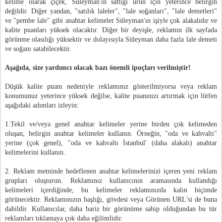
kelime olarak çiçek, Süleyman'ın sattığı ürün için yeterince belirgin
değildir. Diğer yandan, "satılık laleler", "lale soğanları", "lale demetleri"
ve "pembe lale" gibi anahtar kelimeler Süleyman'ın işiyle çok alakalıdır ve
kalite puanları yüksek olacaktır. Diğer bir deyişle, reklamın ilk sayfada
görünme olasılığı yüksektir ve dolayısıyla Süleyman daha fazla lale demeti
ve soğanı satabilecektir.
Aşağıda, size yardımcı olacak bazı önemli ipuçları verilmiştir!
Düşük kalite puanı nedeniyle reklamınız gösterilmiyorsa veya reklam
konumunuz yeterince yüksek değilse, kalite puanınızı artırmak için lütfen
aşağıdaki adımları izleyin:
1.Tekil ve/veya genel anahtar kelimeler yerine birden çok kelimeden
oluşan, belirgin anahtar kelimeler kullanın. Örneğin, "oda ve kahvaltı"
yerine (çok genel), "oda ve kahvaltı İstanbul' (daha alakalı) anahtar
kelimelerini kullanın.
2. Reklam metninde hedeflenen anahtar kelimelerinizi içeren yeni reklam
grupları oluşturun. Reklamınız kullanıcının aramasında kullandığı
kelimeleri içerdiğinde, bu kelimeler reklamınızda kalın biçimde
görünecektir. Reklamınızın başlığı, gövdesi veya Görünen URL'si de buna
dahildir. Kullanıcılar, daha bariz bir görünüme sahip olduğundan bu tür
reklamları tıklamaya çok daha eğilimlidir.