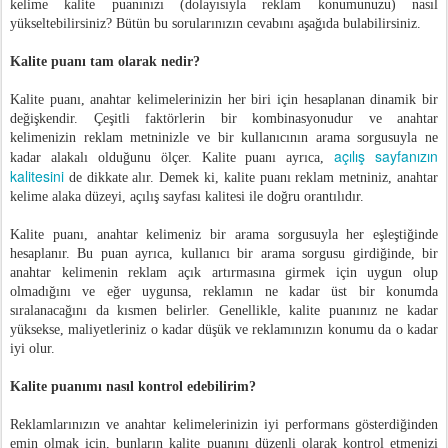
kelime kalite puanınızı (dolayısıyla reklam konumunuzu) nasıl
yükseltebilirsiniz? Bütün bu sorularınızın cevabını aşağıda bulabilirsiniz.
Kalite puanı tam olarak nedir?
Kalite puanı, anahtar kelimelerinizin her biri için hesaplanan dinamik bir
değişkendir. Çeşitli faktörlerin bir kombinasyonudur ve anahtar
kelimenizin reklam metninizle ve bir kullanıcının arama sorgusuyla ne
açılış sayfanızın
kadar alakalı olduğunu ölçer. Kalite puanı ayrıca,
kalitesini
de dikkate alır. Demek ki, kalite puanı reklam metniniz, anahtar
kelime alaka düzeyi, açılış sayfası kalitesi ile doğru orantılıdır.
Kalite puanı, anahtar kelimeniz bir arama sorgusuyla her eşleştiğinde
hesaplanır. Bu puan ayrıca, kullanıcı bir arama sorgusu girdiğinde, bir
anahtar kelimenin reklam açık artırmasına girmek için uygun olup
olmadığını ve eğer uygunsa, reklamın ne kadar üst bir konumda
sıralanacağını da kısmen belirler. Genellikle, kalite puanınız ne kadar
yüksekse, maliyetleriniz o kadar düşük ve reklamınızın konumu da o kadar
iyi olur.
Kalite puanımı nasıl kontrol edebilirim?
Reklamlarınızın ve anahtar kelimelerinizin iyi performans gösterdiğinden
emin olmak için, bunların kalite puanını düzenli olarak kontrol etmenizi