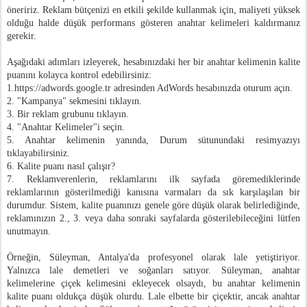
öneririz. Reklam bütçenizi en etkili şekilde kullanmak için, maliyeti yüksek
olduğu halde düşük performans gösteren anahtar kelimeleri kaldırmanız
gerekir.
Aşağıdaki adımları izleyerek, hesabınızdaki her bir anahtar kelimenin kalite
puanını kolayca kontrol edebilirsiniz:
1.https://adwords.google.tr adresinden AdWords hesabınızda oturum açın.
2. "Kampanya" sekmesini tıklayın.
3. Bir reklam grubunu tıklayın.
4. "Anahtar Kelimeler"i seçin.
5. Anahtar kelimenin yanında, Durum sütunundaki resimyazıyı
tıklayabilirsiniz.
6. Kalite puanı nasıl çalışır?
7. Reklamverenlerin, reklamlarını ilk sayfada göremediklerinde
reklamlarının gösterilmediği kanısına varmaları da sık karşılaşılan bir
durumdur. Sistem, kalite puanınızı genele göre düşük olarak belirlediğinde,
reklamınızın 2., 3. veya daha sonraki sayfalarda gösterilebileceğini lütfen
unutmayın.
Örneğin, Süleyman, Antalya'da profesyonel olarak lale yetiştiriyor.
Yalnızca lale demetleri ve soğanları satıyor. Süleyman, anahtar
kelimelerine çiçek kelimesini ekleyecek olsaydı, bu anahtar kelimenin
kalite puanı oldukça düşük olurdu. Lale elbette bir çiçektir, ancak anahtar