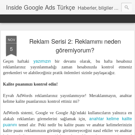
Inside Google Ads Türkçe
Haberler, bilgiler ve ipuçları içeren Google Ads Resmi Blogu
Reklam Serisi 2: Reklamımı neden
NOV
5
göremiyorum?
yazımızın
Geçen haftaki
bir devamı olarak, bu hafta hesabınız
reklamlarınız yayınlanmadığı zaman hesabınızda kontrol etmeniz
gerekenleri ve alabileceğiniz pratik önlemleri sizinle paylaşacağız.
Kalite puanınızı kontrol edin!
Eyvah AdWords reklamlarınız yayınlanmıyor! Meraklanmayın, anahtar
kelime kalite puanlarınızı kontrol ettiniz mi?
AdWords sistemi, Google ve Google Ağı'ndaki kullanıcıların yalnızca en
anahtar kelime kalite
alakalı reklamları görmelerini sağlamak için,
puanını
temel alır. Peki nedir bu kalite puanı ve anahtar kelimelerinizin
kalite puanı reklamınızın görünüp görünmeyeceğini nasıl etkiler ve anahtar