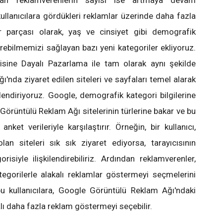
anan reklamverenlerin sayısı ise artmaya devam
kullanıcılara gördükleri reklamlar üzerinde daha fazla
r parçası olarak, yaş ve cinsiyet gibi demografik
terebilmemizi sağlayan bazı yeni kategoriler ekliyoruz.
isine Dayalı Pazarlama ile tam olarak aynı şekilde
'nda ziyaret edilen siteleri ve sayfaları temel alarak
işkilendiriyoruz. Google, demografik kategori bilgilerine
Görüntülü Reklam Ağı sitelerinin türlerine bakar ve bu
u anket verileriyle karşılaştırır. Örneğin, bir kullanıcı,
lan siteleri sık sık ziyaret ediyorsa, tarayıcısının
isiyle ilişkilendirebiliriz. Ardından reklamverenler,
tegorilerle alakalı reklamlar göstermeyi seçmelerini
u kullanıcılara, Google Görüntülü Reklam Ağı'ndaki
alı daha fazla reklam göstermeyi seçebilir.