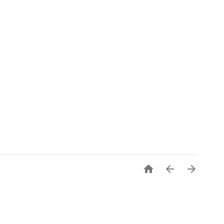


