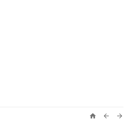


