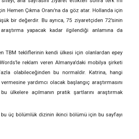
a siteyi, ana sayfasını ziyaret ettikten sonra terk mi
çin Hemen Çıkma Oranı'na da göz atar. Hollanda için
k bir değerdir. Bu ayrıca, 75 ziyaretçiden 72'sinin
 araştırma yapacak kadar ilgilendiği anlamına da
en TBM tekliflerinin kendi ülkesi için olanlardan epey
Words'le reklam veren Almanya'daki mobilya şirketi
fazla olabileceğinden bu normaldir. Katrina, hangi
 vermesine yardımcı olacak başlangıç araştırmasını
 bu ülkelere açılmanın pratik şartlarını araştırmak
bu üç bölümlük dizinin ikinci bölümü için bu sayfayı