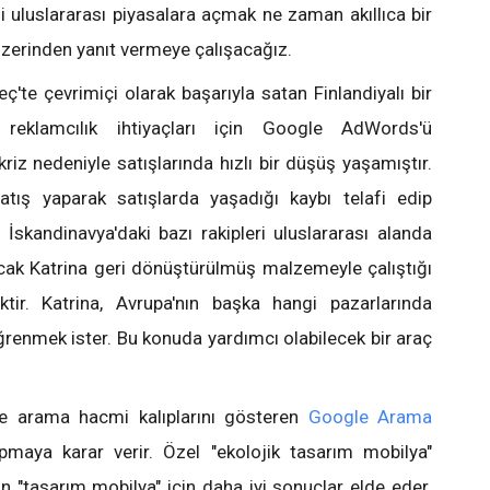
zi uluslararası piyasalara açmak ne zaman akıllıca bir
 üzerinden yanıt vermeye çalışacağız.
veç'te çevrimiçi olarak başarıyla satan Finlandiyalı bir
, reklamcılık ihtiyaçları için Google AdWords'ü
riz nedeniyle satışlarında hızlı bir düşüş yaşamıştır.
atış yaparak satışlarda yaşadığı kaybı telafi edip
skandinavya'daki bazı rakipleri uluslararası alanda
cak Katrina geri dönüştürülmüş malzemeyle çalıştığı
iktir. Katrina, Avrupa'nın başka hangi pazarlarında
ğrenmek ister. Bu konuda yardımcı olabilecek bir araç
e arama hacmi kalıplarını gösteren
Google Arama
pmaya karar verir. Özel "ekolojik tasarım mobilya"
n "tasarım mobilya" için daha iyi sonuçlar elde eder.