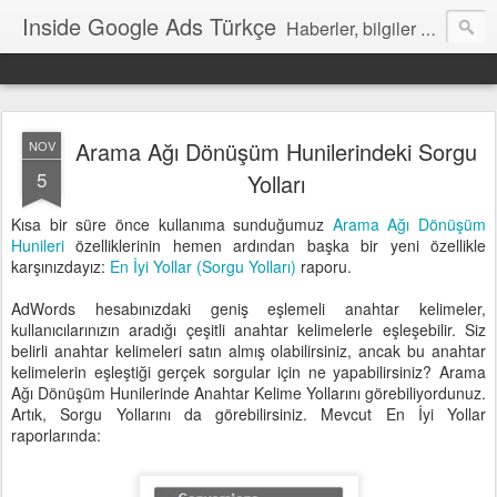
Inside Google Ads Türkçe
Haberler, bilgiler ve ipuçları içeren Google Ads Resmi Blogu
Arama Ağı Dönüşüm Hunilerindeki Sorgu
NOV
5
Yolları
Kısa bir süre önce kullanıma sunduğumuz
Arama Ağı Dönüşüm
Hunileri
özelliklerinin hemen ardından başka bir yeni özellikle
karşınızdayız:
En İyi Yollar (Sorgu Yolları)
raporu.
AdWords hesabınızdaki geniş eşlemeli anahtar kelimeler,
kullanıcılarınızın aradığı çeşitli anahtar kelimelerle eşleşebilir. Siz
belirli anahtar kelimeleri satın almış olabilirsiniz, ancak bu anahtar
kelimelerin eşleştiği gerçek sorgular için ne yapabilirsiniz? Arama
Ağı Dönüşüm Hunilerinde Anahtar Kelime Yollarını görebiliyordunuz.
Artık, Sorgu Yollarını da görebilirsiniz. Mevcut En İyi Yollar
raporlarında: