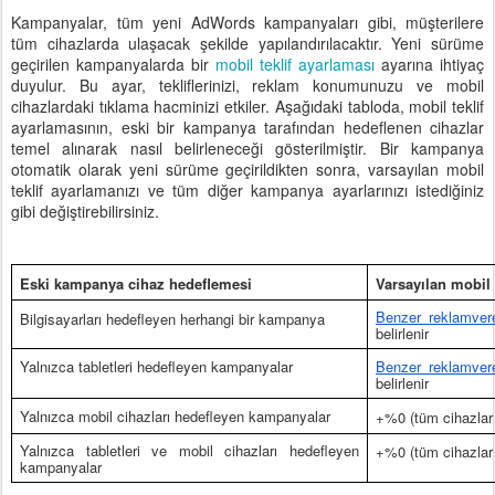
Kampanyalar, tüm yeni AdWords kampanyaları gibi, müşterilere
tüm cihazlarda ulaşacak şekilde yapılandırılacaktır. Yeni sürüme
geçirilen kampanyalarda bir
mobil teklif ayarlaması
ayarına ihtiyaç
duyulur. Bu ayar, tekliflerinizi, reklam konumunuzu ve mobil
cihazlardaki tıklama hacminizi etkiler. Aşağıdaki tabloda, mobil teklif
ayarlamasının, eski bir kampanya tarafından hedeflenen cihazlar
temel alınarak nasıl belirleneceği gösterilmiştir. Bir kampanya
otomatik olarak yeni sürüme geçirildikten sonra, varsayılan mobil
teklif ayarlamanızı ve tüm diğer kampanya ayarlarınızı istediğiniz
gibi değiştirebilirsiniz.
Eski kampanya cihaz hedeflemesi
Varsayılan mobil 
Benzer reklamvere
Bilgisayarları hedefleyen herhangi bir kampanya
belirlenir
Yalnızca tabletleri hedefleyen kampanyalar
Benzer reklamvere
belirlenir
Yalnızca mobil cihazları hedefleyen kampanyalar
+%0 (tüm cihazlar g
Yalnızca tabletleri ve mobil cihazları hedefleyen 
+%0 (tüm cihazlar g
kampanyalar