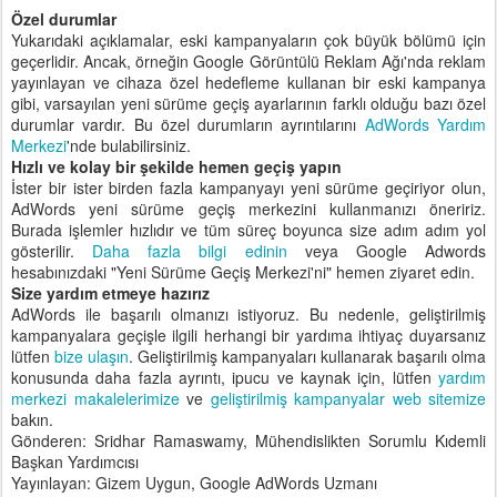
Özel durumlar
Yukarıdaki açıklamalar, eski kampanyaların çok büyük bölümü için
geçerlidir. Ancak, örneğin Google Görüntülü Reklam Ağı'nda reklam
yayınlayan ve cihaza özel hedefleme kullanan bir eski kampanya
gibi, varsayılan yeni sürüme geçiş ayarlarının farklı olduğu bazı özel
durumlar vardır. Bu özel durumların ayrıntılarını
AdWords Yardım
Merkezi
'nde bulabilirsiniz.
Hızlı ve kolay bir şekilde hemen geçiş yapın
İster bir ister birden fazla kampanyayı yeni sürüme geçiriyor olun,
AdWords yeni sürüme geçiş merkezini kullanmanızı öneririz.
Burada işlemler hızlıdır ve tüm süreç boyunca size adım adım yol
gösterilir.
Daha fazla bilgi edinin
veya Google Adwords
hesabınızdaki "Yeni Sürüme Geçiş Merkezi'ni" hemen ziyaret edin.
Size yardım etmeye hazırız
AdWords ile başarılı olmanızı istiyoruz. Bu nedenle, geliştirilmiş
kampanyalara geçişle ilgili herhangi bir yardıma ihtiyaç duyarsanız
lütfen
bize ulaşın
. Geliştirilmiş kampanyaları kullanarak başarılı olma
konusunda daha fazla ayrıntı, ipucu ve kaynak için, lütfen
yardım
merkezi makalelerimize
ve
geliştirilmiş kampanyalar web sitemize
bakın.
Gönderen: Sridhar Ramaswamy, Mühendislikten Sorumlu Kıdemli
Başkan Yardımcısı
Yayınlayan: Gizem Uygun, Google AdWords Uzmanı