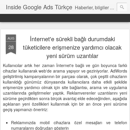
Inside Google Ads Türkçe
Haberler, bilgiler ve ipuçları içeren Google Ads Resmi Blogu
İnternet'e sürekli bağlı durumdaki
AUG
tüketicilere erişmenize yardımcı olacak
28
yeni sürüm uzantılar
Kullanıcılar artık her zaman İnternet'e bağlı ve gün boyunca farklı
cihazlar kullanarak web'de arama yapıyor ve geziniyorlar. AdWords
geliştirilmiş kampanyalarının bir parçası olarak, çok çeşitli cihazların
kullanıldığı günümüz dünyasında kullanıcılara daha etkili şekilde
erişmenize yardımcı olmak için site bağlantısı, arama ve uygulama
uzantılarında geliştirmeler yaptık. Reklamverenler uzantılarını yeni
sürüme geçirdikten sonra birçok avantaj elde edeceğinden, aşağıda
açıklanan yeni özellikleri kullanmak için bir an önce yeni sürüme
geçiş yapmanızı öneririz:
Reklamınızda mobil cihazlara özel mesajları ve telefon
numaralarını doğrudan gösterin