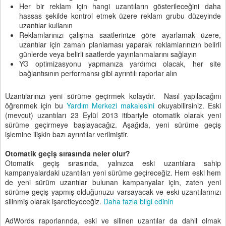
Her bir reklam için hangi uzantıların gösterileceğini daha
hassas şekilde kontrol etmek üzere reklam grubu düzeyinde
uzantılar kullanın
Reklamlarınızı çalışma saatlerinize göre ayarlamak üzere,
uzantılar için zaman planlaması yaparak reklamlarınızın belirli
günlerde veya belirli saatlerde yayınlanmalarını sağlayın
YG optimizasyonu yapmanıza yardımcı olacak, her site
bağlantısının performansı gibi ayrıntılı raporlar alın
Uzantılarınızı yeni sürüme geçirmek kolaydır. Nasıl yapılacağını
öğrenmek için bu
Yardım Merkezi makalesini
okuyabilirsiniz. Eski
(mevcut) uzantıları 23 Eylül 2013 itibariyle otomatik olarak yeni
sürüme geçirmeye başlayacağız. Aşağıda, yeni sürüme geçiş
işlemine ilişkin bazı ayrıntılar verilmiştir.
Otomatik geçiş sırasında neler olur?
Otomatik geçiş sırasında, yalnızca eski uzantılara sahip
kampanyalardaki uzantıları yeni sürüme geçireceğiz. Hem eski hem
de yeni sürüm uzantılar bulunan kampanyalar için, zaten yeni
sürüme geçiş yapmış olduğunuzu varsayacak ve eski uzantılarınızı
silinmiş olarak işaretleyeceğiz.
Daha fazla bilgi edinin
AdWords raporlarında, eski ve silinen uzantılar da dahil olmak