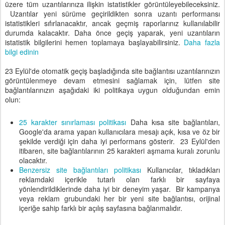
üzere tüm uzantılarınıza ilişkin istatistikler görüntüleyebileceksiniz.
Uzantılar yeni sürüme geçirildikten sonra uzantı performansı
istatistikleri sıfırlanacaktır, ancak geçmiş raporlarınız kullanılabilir
durumda kalacaktır. Daha önce geçiş yaparak, yeni uzantıların
istatistik bilgilerini hemen toplamaya başlayabilirsiniz.
Daha fazla
bilgi edinin
23 Eylül'de otomatik geçiş başladığında site bağlantısı uzantılarınızın
görüntülenmeye devam etmesini sağlamak için, lütfen site
bağlantılarınızın aşağıdaki iki politikaya uygun olduğundan emin
olun:
25 karakter sınırlaması politikası
Daha kısa site bağlantıları,
Google'da arama yapan kullanıcılara mesajı açık, kısa ve öz bir
şekilde verdiği için daha iyi performans gösterir. 23 Eylül'den
itibaren, site bağlantılarının 25 karakteri aşmama kuralı zorunlu
olacaktır.
Benzersiz site bağlantıları politikası
Kullanıcılar, tıkladıkları
reklamdaki içerikle tutarlı olan farklı bir sayfaya
yönlendirildiklerinde daha iyi bir deneyim yaşar. Bir kampanya
veya reklam grubundaki her bir yeni site bağlantısı, orijinal
içeriğe sahip farklı bir açılış sayfasına bağlanmalıdır.