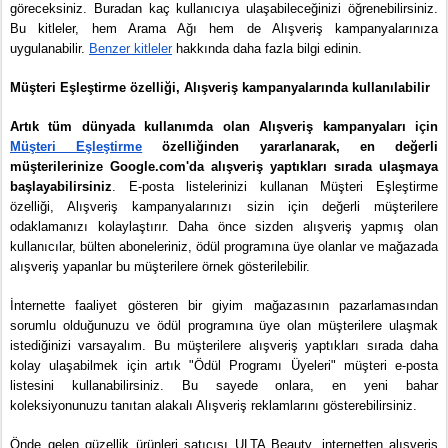
göreceksiniz. Buradan kaç kullanıcıya ulaşabileceğinizi öğrenebilirsiniz. 
Bu kitleler, hem Arama Ağı hem de Alışveriş kampanyalarınıza 
uygulanabilir. 
Benzer kitleler
 hakkında daha fazla bilgi edinin.
Müşteri Eşleştirme özelliği, Alışveriş kampanyalarında kullanılabilir
Artık tüm dünyada kullanımda olan Alışveriş kampanyaları için 
Müşteri Eşleştirme
 özelliğinden yararlanarak, en değerli 
müşterilerinize Google.com'da alışveriş yaptıkları sırada ulaşmaya 
başlayabilirsiniz
. E-posta listelerinizi kullanan Müşteri Eşleştirme 
özelliği, Alışveriş kampanyalarınızı sizin için değerli müşterilere 
odaklamanızı kolaylaştırır. Daha önce sizden alışveriş yapmış olan 
kullanıcılar, bülten aboneleriniz, ödül programına üye olanlar ve mağazada 
alışveriş yapanlar bu müşterilere örnek gösterilebilir. 
İnternette faaliyet gösteren bir giyim mağazasının pazarlamasından 
sorumlu olduğunuzu ve ödül programına üye olan müşterilere ulaşmak 
istediğinizi varsayalım. Bu müşterilere alışveriş yaptıkları sırada daha 
kolay ulaşabilmek için artık "Ödül Programı Üyeleri" müşteri e-posta 
listesini kullanabilirsiniz. Bu sayede onlara, en yeni bahar 
koleksiyonunuzu tanıtan alakalı Alışveriş reklamlarını gösterebilirsiniz.
Önde gelen güzellik ürünleri satıcısı ULTA Beauty, internetten alışveriş 