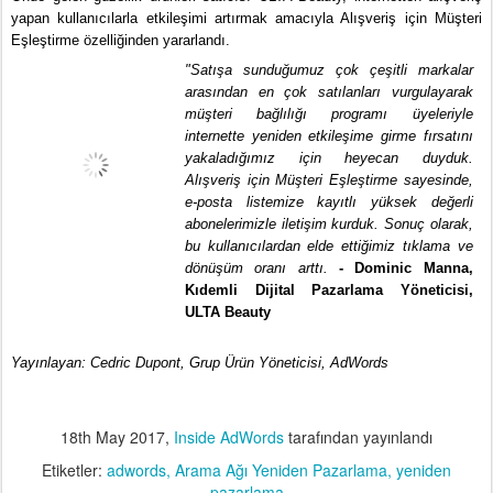
yapan kullanıcılarla etkileşimi artırmak amacıyla Alışveriş için Müşteri 
Eşleştirme özelliğinden yararlandı. 
"Satışa sunduğumuz çok çeşitli markalar 
arasından en çok satılanları vurgulayarak 
müşteri bağlılığı programı üyeleriyle 
internette yeniden etkileşime girme fırsatını 
yakaladığımız için heyecan duyduk. 
Alışveriş için Müşteri Eşleştirme sayesinde, 
e-posta listemize kayıtlı yüksek değerli 
abonelerimizle iletişim kurduk. Sonuç olarak, 
bu kullanıcılardan elde ettiğimiz tıklama ve 
dönüşüm oranı arttı. 
- Dominic Manna, 
Kıdemli Dijital Pazarlama Yöneticisi, 
ULTA Beauty
Yayınlayan: Cedric Dupont, Grup Ürün Yöneticisi, AdWords
18th May 2017
,
Inside AdWords
tarafından yayınlandı
Etiketler:
adwords
Arama Ağı Yeniden Pazarlama
yeniden
pazarlama