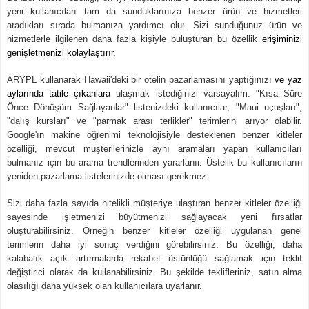
yeni kullanıcıları 
tam da sunduklarınıza benzer ürün ve hizmetleri 
aradıkları sırada bulmanıza yardımcı olur
. Sizi sunduğunuz ürün ve 
hizmetlerle ilgilenen daha fazla kişiyle buluşturan bu özellik
 erişiminizi 
genişletmenizi kolaylaştırır.
ARYPL kullanarak Hawaii'deki bir otelin pazarlamasını yaptığınızı
 ve yaz 
aylarında tatile çıkanlara 
ulaşmak istediğinizi varsayalım. "Kısa Süre 
Önce Dönüşüm Sağlayanlar" listenizdeki kullanıcılar, "Maui uçuşları", 
"dalış kursları" ve "parmak arası terlikler" terimlerini arıyor olabilir. 
Google'ın makine öğrenimi teknolojisiyle desteklenen benzer kitleler 
özelliği, mevcut müşterilerinizle aynı aramaları yapan kullanıcıları 
bulmanız için bu arama trendlerinden yararlanır. Üstelik bu kullanıcıların 
yeniden pazarlama listelerinizde olması gerekmez.
Sizi daha fazla sayıda nitelikli müşteriye ulaştıran benzer kitleler özelliği 
sayesinde işletmenizi büyütmenizi sağlayacak yeni fırsatlar 
oluşturabilirsiniz. Örneğin benzer kitleler özelliği uygulanan genel 
terimlerin daha iyi sonuç verdiğini görebilirsiniz. Bu özelliği, daha 
kalabalık açık artırmalarda rekabet üstünlüğü sağlamak için teklif 
değiştirici olarak da kullanabilirsiniz. Bu şekilde teklifleriniz, satın alma 
olasılığı daha yüksek olan kullanıcılara uyarlanır.