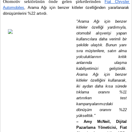
Otomotiv sektörünün önde gelen şirketlerinden 
Fiat Chrysler 
Automobiles
, Arama Ağı için benzer kitleler özelliğinden yararlanarak 
dönüşümlerini %22 artırdı.
"Arama Ağı için benzer 
kitleler özelliği yardımıyla, 
otomobil alışverişi yapan 
kullanıcılara daha verimli bir 
şekilde ulaştık. Bunun yanı 
sıra müşterilere, satın alma 
yolculuklarının kritik 
anlarında ulaşma 
kabiliyetimizi geliştirdik. 
Arama Ağı için benzer 
kitleler özelliğini kullanarak, 
iki aydan daha kısa sürede 
tıklama oranını %11 
artırırken test 
kampanyalarımızdaki 
dönüşüm oranını %22 
yükselttik."
– Amy McNeil, Dijital 
Pazarlama Yöneticisi, Fiat 