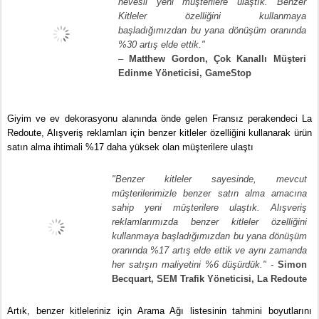
hevesli yeni müşterilere ulaştık. Benzer 
Kitleler özelliğini kullanmaya 
başladığımızdan bu yana dönüşüm oranında 
%30 artış elde ettik."
–
 Matthew Gordon, Çok Kanallı Müşteri 
Edinme Yöneticisi, GameStop 
Giyim ve ev dekorasyonu alanında önde gelen Fransız perakendeci La 
Redoute, Alışveriş reklamları için benzer kitleler özelliğini kullanarak ürün 
satın alma ihtimali %17 daha yüksek olan müşterilere ulaştı 
"Benzer kitleler sayesinde, mevcut 
müşterilerimizle benzer satın alma amacına 
sahip yeni müşterilere ulaştık. Alışveriş 
reklamlarımızda benzer kitleler özelliğini 
kullanmaya başladığımızdan bu yana dönüşüm 
oranında %17 artış elde ettik ve aynı zamanda 
her satışın maliyetini %6 düşürdük." - 
Simon 
Becquart, SEM Trafik Yöneticisi, La Redoute
Artık, benzer kitleleriniz için Arama Ağı listesinin tahmini boyutlarını 