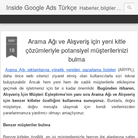
Inside Google Ads Türkçe
Haberler, bilgiler ve ipuçları içeren Google Ads Resmi Blogu
Arama Ağı ve Alışveriş için yeni kitle
MAY
çözümleriyle potansiyel müşterilerinizi
18
bulma
Arama Ağı reklamlarına yönelik yeniden pazarlama listeleri
 (ARYPL)
, 
daha önce web sitenizi ziyaret etmiş olan kullanıcılarla sizi tekrar 
buluşturabilir. Ancak hem yeni hem de sadık müşterilerle etkileşime 
geçmek de işletmeniz için bir o kadar önemlidir. 
Bugünden itibaren, 
Alışveriş İçin Müşteri Eşleştirme'nin yanı sıra Arama Ağı ve Alışveriş 
için benzer kitleler özelliğini kullanıma sunuyoruz. 
Bunlarla, doğru 
müşteriye, doğru mesajla ulaşmak için kendi verilerinizden 
yararlanmanıza yardımcı olmayı amaçlıyoruz. 
Benzer müşteriler bulma
Benzer kitleler özelliği, en iyi müşterilerinizle benzer ilgi alanlarına sahip 