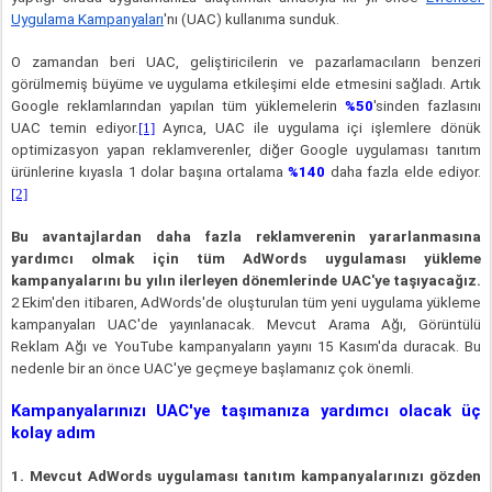
Uygulama Kampanyaları
'nı (UAC) kullanıma sunduk.
O zamandan beri UAC, geliştiricilerin ve pazarlamacıların benzeri 
görülmemiş büyüme ve uygulama etkileşimi elde etmesini sağladı. Artık 
Google reklamlarından yapılan tüm yüklemelerin 
%50
'sinden fazlasını 
UAC temin ediyor.
[1]
 Ayrıca, UAC ile uygulama içi işlemlere dönük 
optimizasyon yapan reklamverenler, diğer Google uygulaması tanıtım 
ürünlerine kıyasla 1 dolar başına ortalama 
%140
 daha fazla elde ediyor.
[2]
Bu avantajlardan daha fazla reklamverenin yararlanmasına 
yardımcı olmak için tüm AdWords uygulaması yükleme 
kampanyalarını bu yılın ilerleyen dönemlerinde UAC'ye taşıyacağız.
2 Ekim'den itibaren, AdWords'de oluşturulan tüm yeni uygulama yükleme 
kampanyaları UAC'de yayınlanacak. Mevcut Arama Ağı, Görüntülü 
Reklam Ağı ve YouTube kampanyaların yayını 15 Kasım'da duracak. Bu 
nedenle bir an önce UAC'ye geçmeye başlamanız çok önemli. 
Kampanyalarınızı UAC'ye taşımanıza yardımcı olacak üç 
kolay adım
1. Mevcut AdWords uygulaması tanıtım kampanyalarınızı gözden 