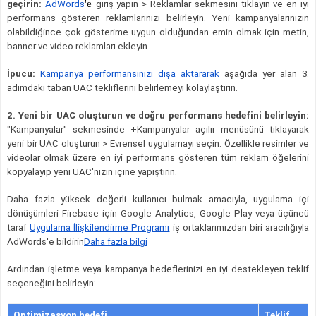
'e 
geçirin: 
AdWords
giriş yapın > Reklamlar sekmesini tıklayın ve en iyi 
performans gösteren reklamlarınızı belirleyin. Yeni kampanyalarınızın 
olabildiğince çok gösterime uygun olduğundan emin olmak için metin, 
banner ve video reklamları ekleyin.
İpucu: 
Kampanya performansınızı dışa aktararak
 aşağıda yer alan 3. 
adımdaki taban UAC tekliflerini belirlemeyi kolaylaştırın.
2. Yeni bir UAC oluşturun ve doğru performans hedefini belirleyin:
"Kampanyalar" sekmesinde +Kampanyalar açılır menüsünü tıklayarak 
yeni bir UAC oluşturun > Evrensel uygulamayı seçin. Özellikle resimler ve 
videolar olmak üzere en iyi performans gösteren tüm reklam öğelerini 
kopyalayıp yeni UAC'nizin içine yapıştırın.
Daha fazla yüksek değerli kullanıcı bulmak amacıyla, uygulama içi 
dönüşümleri Firebase için Google Analytics, Google Play veya üçüncü 
taraf 
Uygulama İlişkilendirme Programı
 iş ortaklarımızdan biri aracılığıyla 
AdWords'e bildirin
Daha fazla bilgi
Ardından işletme veya kampanya hedeflerinizi en iyi destekleyen teklif 
seçeneğini belirleyin:
Optimizasyon hedefi
Teklif 