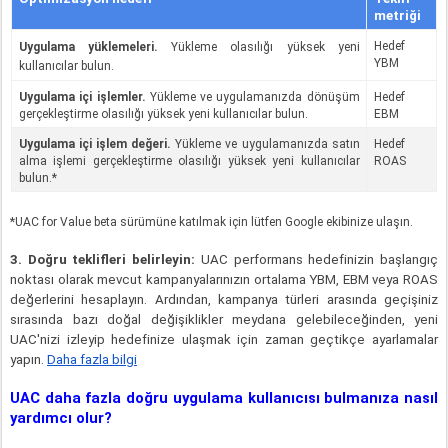
metriği
Hedef 
Uygulama yüklemeleri. 
Yükleme olasılığı yüksek yeni 
YBM
kullanıcılar bulun. 
Uygulama içi işlemler.
 Yükleme ve uygulamanızda dönüşüm 
Hedef 
gerçekleştirme olasılığı yüksek yeni kullanıcılar bulun. 
EBM
Uygulama içi işlem değeri. 
Yükleme ve uygulamanızda satın 
Hedef 
alma işlemi gerçekleştirme olasılığı yüksek yeni kullanıcılar 
ROAS
bulun.*
*UAC for Value beta sürümüne katılmak için lütfen Google ekibinize ulaşın. 
3. Doğru teklifleri belirleyin:
 UAC performans hedefinizin başlangıç 
noktası olarak mevcut kampanyalarınızın ortalama YBM, EBM veya ROAS 
değerlerini hesaplayın. Ardından, kampanya türleri arasında geçişiniz 
sırasında bazı doğal değişiklikler meydana gelebileceğinden, yeni 
UAC'nizi izleyip hedefinize ulaşmak için zaman geçtikçe ayarlamalar 
yapın. 
Daha fazla bilgi
UAC daha fazla doğru uygulama kullanıcısı bulmanıza nasıl 
yardımcı olur?