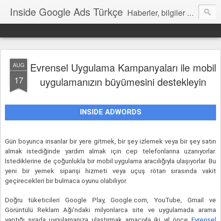
Inside Google Ads Türkçe
Haberler, bilgiler ve ipuçları içeren Google Ads Resmi Blogu
Evrensel Uygulama Kampanyaları ile mobil
AUG
17
uygulamanızın büyümesini destekleyin
INSIDE ADWORDS
Gün boyunca insanlar bir yere gitmek, bir şey izlemek veya bir şey satın 
almak istediğinde yardım almak için cep telefonlarına uzanıyorlar. 
İstediklerine de çoğunlukla bir mobil uygulama aracılığıyla ulaşıyorlar. Bu 
yeni bir yemek siparişi hizmeti veya uçuş rötarı sırasında vakit 
geçirecekleri bir bulmaca oyunu olabiliyor.
Doğru tüketicileri Google Play, Google.com, YouTube, Gmail ve 
Görüntülü Reklam Ağı'ndaki milyonlarca site ve uygulamada arama 
yaptığı sırada uygulamanıza ulaştırmak amacıyla iki yıl önce 
Evrensel 