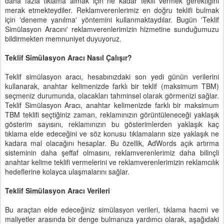
daha fazla tıklama almak için ne kadar teklif vermek gerektiğini
merak etmekteydiler. Reklamverenlerimiz en doğru teklifi bulmak
için 'deneme yanılma' yöntemini kullanmaktaydılar. Bugün 'Teklif
Simülasyon Aracını' reklamverenlerimizin hizmetine sunduğumuzu
bildirmekten memnuniyet duyuyoruz.
Teklif Simülasyon Aracı Nasıl Çalışır?
Teklif simülasyon aracı, hesabınızdaki son yedi günün verilerini
kullanarak, anahtar kelimenizde farklı bir teklif (maksimum TBM)
seçmeniz durumunda, olacakları tahminsel olarak görmenizi sağlar.
Teklif Simülasyon Aracı, anahtar kelimenizde farklı bir maksimum
TBM teklifi seçtiğiniz zaman, reklamınızın görüntüleneceği yaklaşık
gösterim sayısını, reklamınızın bu gösterimlerden yaklaşık kaç
tıklama elde edeceğini ve söz konusu tıklamaların size yaklaşık ne
kadara mal olacağını hesaplar. Bu özellik, AdWords açık artırma
sisteminin daha şeffaf olmasını, reklamverenlerimiz daha bilinçli
anahtar kelime teklifi vermelerini ve reklamverenlerimizin reklamcılık
hedeflerine kolayca ulaşmalarını sağlar.
Teklif Simülasyon Aracı Verileri
Bu araçtan elde edeceğiniz simülasyon verileri, tıklama hacmi ve
maliyetler arasında bir denge bulmanıza yardımcı olarak, aşağıdaki