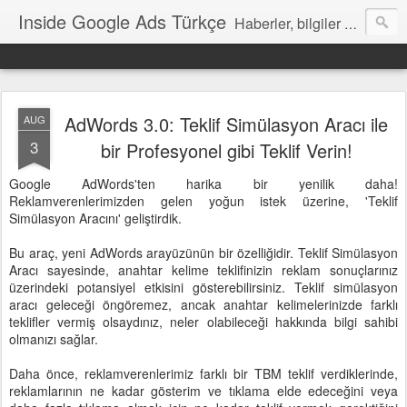
Inside Google Ads Türkçe
Haberler, bilgiler ve ipuçları içeren Google Ads Resmi Blogu
AdWords 3.0: Teklif Simülasyon Aracı ile
AUG
3
bir Profesyonel gibi Teklif Verin!
Google AdWords'ten harika bir yenilik daha!
Reklamverenlerimizden gelen yoğun istek üzerine, 'Teklif
Simülasyon Aracını' geliştirdik.
Bu araç, yeni AdWords arayüzünün bir özelliğidir. Teklif Simülasyon
Aracı sayesinde, anahtar kelime teklifinizin reklam sonuçlarınız
üzerindeki potansiyel etkisini gösterebilirsiniz. Teklif simülasyon
aracı geleceği öngöremez, ancak anahtar kelimelerinizde farklı
teklifler vermiş olsaydınız, neler olabileceği hakkında bilgi sahibi
olmanızı sağlar.
Daha önce, reklamverenlerimiz farklı bir TBM teklif verdiklerinde,
reklamlarının ne kadar gösterim ve tıklama elde edeceğini veya