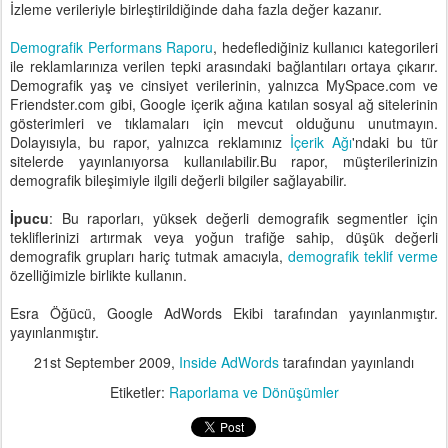
İzleme verileriyle birleştirildiğinde daha fazla değer kazanır.
Demografik Performans Raporu
, hedeflediğiniz kullanıcı kategorileri
ile reklamlarınıza verilen tepki arasındaki bağlantıları ortaya çıkarır.
Demografik yaş ve cinsiyet verilerinin, yalnızca MySpace.com ve
Friendster.com gibi, Google içerik ağına katılan sosyal ağ sitelerinin
gösterimleri ve tıklamaları için mevcut olduğunu unutmayın.
Dolayısıyla, bu rapor, yalnızca reklamınız
İçerik Ağı
'ndaki bu tür
sitelerde yayınlanıyorsa kullanılabilir.Bu rapor, müşterilerinizin
demografik bileşimiyle ilgili değerli bilgiler sağlayabilir.
İpucu
: Bu raporları, yüksek değerli demografik segmentler için
tekliflerinizi artırmak veya yoğun trafiğe sahip, düşük değerli
demografik grupları hariç tutmak amacıyla,
demografik teklif verme
özelliğimizle birlikte kullanın.
Esra Öğücü, Google AdWords Ekibi tarafından yayınlanmıştır.
yayınlanmıştır.
21st September 2009
,
Inside AdWords
tarafından yayınlandı
Etiketler:
Raporlama ve Dönüşümler