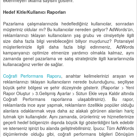
eklenmeyen tıklama sayısını gösterir.
Hedef Kitle/Kullanıcı Raporları
Pazarlama çalışmalarınızda hedeflediğiniz kullanıcılar, sonradan
müşteriniz oldular mı? Bu kullanıcılar nereden geliyor? AdWords'ün,
reklamlarınızı tıklayan kullanıcıların yaş grubu ve cinsiyetiyle ilgili
size daha fazla bilgi verebileceğini biliyor muydunuz? Potansiyel
müşterilerinizle ilgili daha fazla bilgi edinmeniz, AdWords
kampanyanızı optimize etmenize yardımcı olmakla kalmaz, aynı
zamanda genel pazarlama ve satış stratejinizle ilgili kararlarınızda
kullanacağınız veriler de sağlar.
Coğrafi Performans Raporu
, anahtar kelimelerinizi arayan ve
reklamlarınızı tıklayan kullanıcıların nerede bulunduğunu, seçiliyse
büyük şehir bölgesi ve şehir düzeyinde gösterir. (Raporlar > Yeni
Rapor Oluştur > 3.Gelişmiş Ayarlar > Sütun Ekle veya Kaldır altında
Coğrafi Performans raporlarına ulaşabilirsiniz). Bu rapor,
reklamlarda ince ayar yapmak, reklamların özellikle popüler olduğu
alanlara odaklanmak veya daha az alakalı görünen alanları hariç
tutmak için kullanışlıdır. Aynı zamanda, ürünleriniz ve hizmetlerinize
geçerli hedef bölgenizin dışında büyük ilgi gösterildiğini fark edebilir
ve isterseniz işinizi bu alanda geliştirebilirsiniz. İpucu: Tüm AdWords
ölçümlerinde olduğu gibi, coğrafi performans bilgileri Dönüşüm