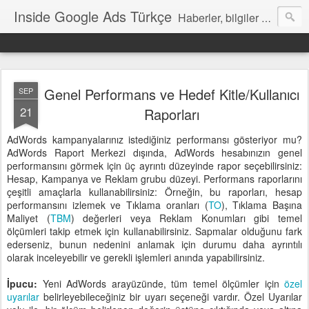
Inside Google Ads Türkçe
Haberler, bilgiler ve ipuçları içeren Google Ads Resmi Blogu
Genel Performans ve Hedef Kitle/Kullanıcı
SEP
21
Raporları
AdWords kampanyalarınız istediğiniz performansı gösteriyor mu?
AdWords Raport Merkezi dışında, AdWords hesabınızın genel
performansını görmek için üç ayrıntı düzeyinde rapor seçebilirsiniz:
Hesap, Kampanya ve Reklam grubu düzeyi. Performans raporlarını
çeşitli amaçlarla kullanabilirsiniz: Örneğin, bu raporları, hesap
performansını izlemek ve Tıklama oranları (
TO
), Tıklama Başına
Maliyet (
TBM
) değerleri veya Reklam Konumları gibi temel
ölçümleri takip etmek için kullanabilirsiniz. Sapmalar olduğunu fark
ederseniz, bunun nedenini anlamak için durumu daha ayrıntılı
olarak inceleyebilir ve gerekli işlemleri anında yapabilirsiniz.
İpucu:
Yeni AdWords arayüzünde, tüm temel ölçümler için
özel
uyarılar
belirleyebileceğiniz bir uyarı seçeneği vardır. Özel Uyarılar