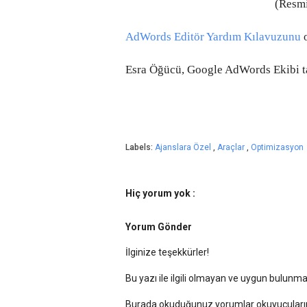
(Resmi
AdWords Editör Yardım Kılavuzunu
o
Esra Öğücü, Google AdWords Ekibi ta
Labels:
Ajanslara Özel
,
Araçlar
,
Optimizasyon
Hiç yorum yok :
Yorum Gönder
İlginize teşekkürler!
Bu yazı ile ilgili olmayan ve uygun bulun
Burada okuduğunuz yorumlar okuyucularımı