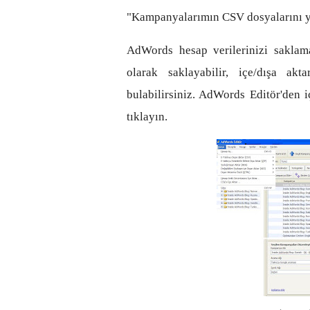
"Kampanyalarımın CSV dosyalarını 
AdWords hesap verilerinizi saklama
olarak saklayabilir, içe/dışa akt
bulabilirsiniz. AdWords Editör'den 
tıklayın.