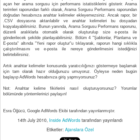
açan her arama sorgusu için performans istatistiklerini gösterir. Arama
terimleri raporundan farklı olarak, Arama Sorgusu Performans raporundan
doğrudan hesabınıza anahtar kelimeler ekleyemezsiniz. Ancak rapor, bir
.CSV dosyasına aktarılabilir ve anahtar kelimeleri bu dosyadan
kopyalayabilirsiniz. Bunun yanında, Arama Sorgusu Performans raporunu,
düzenli aralıklarla otomatik olarak oluşturulup size e-posta ile
gönderilecek şekilde planlayabilirsiniz. Bölüm 4 "Şablonlar, Planlama ve
E-posta" altında "Yeni rapor oluştur"u tıklayarak, raporun hangi sıklıkla
çalıştırılmasını ve e-posta ile nereye gönderilmesini istediğinizi
belirtebilirsiniz.
Artık anahtar kelimeler konusunda yaratıcılığınızı göstermeye başlamak
için tam olarak hazır olduğunuzu umuyoruz. Öyleyse neden bugün
başlayıp AdWords hesabınıza giriş yapmıyorsunuz?
Not: Anahtar kelime fikirlerini nasıl oluşturuyorsunuz? Yorumlar
bölümünde yöntemlerinizi paylaşın!
Esra Öğücü, Google AdWords Ekibi tarafından yayınlanmıştır.
14th July 2010
,
Inside AdWords
tarafından yayınlandı
Etiketler:
Ajanslara Özel