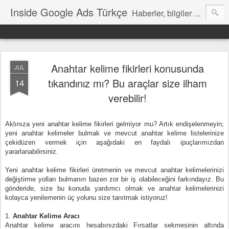
Inside Google Ads Türkçe
Haberler, bilgiler ve ipuçları içeren Google Ads Resmi Blogu
Anahtar kelime fikirleri konusunda
JUL
tıkandınız mı? Bu araçlar size ilham
14
verebilir!
Aklınıza yeni anahtar kelime fikirleri gelmiyor mu? Artık endişelenmeyin;
yeni anahtar kelimeler bulmak ve mevcut anahtar kelime listelerinize
çekidüzen vermek için aşağıdaki en faydalı ipuçlarımızdan
yararlanabilirsiniz.
Yeni anahtar kelime fikirleri üretmenin ve mevcut anahtar kelimelerinizi
değiştirme yolları bulmanın bazen zor bir iş olabileceğini farkındayız. Bu
gönderide, size bu konuda yardımcı olmak ve anahtar kelimelerinizi
kolayca yenilemenin üç yolunu size tanıtmak istiyoruz!
1.
Anahtar Kelime Aracı
Anahtar kelime aracını hesabınızdaki Fırsatlar sekmesinin altında