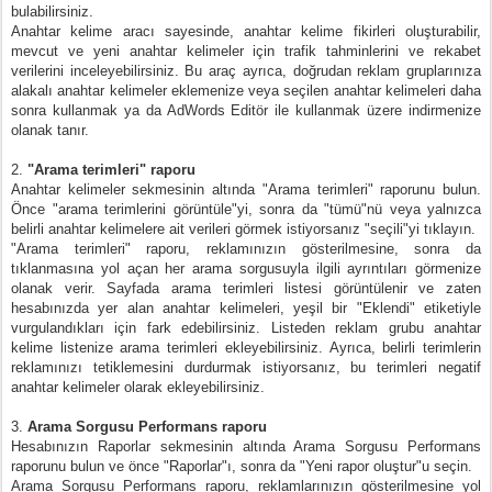
bulabilirsiniz.
Anahtar kelime aracı sayesinde, anahtar kelime fikirleri oluşturabilir,
mevcut ve yeni anahtar kelimeler için trafik tahminlerini ve rekabet
verilerini inceleyebilirsiniz. Bu araç ayrıca, doğrudan reklam gruplarınıza
alakalı anahtar kelimeler eklemenize veya seçilen anahtar kelimeleri daha
sonra kullanmak ya da AdWords Editör ile kullanmak üzere indirmenize
olanak tanır.
2.
"Arama terimleri" raporu
Anahtar kelimeler sekmesinin altında "Arama terimleri" raporunu bulun.
Önce "arama terimlerini görüntüle"yi, sonra da "tümü"nü veya yalnızca
belirli anahtar kelimelere ait verileri görmek istiyorsanız "seçili"yi tıklayın.
"Arama terimleri" raporu, reklamınızın gösterilmesine, sonra da
tıklanmasına yol açan her arama sorgusuyla ilgili ayrıntıları görmenize
olanak verir. Sayfada arama terimleri listesi görüntülenir ve zaten
hesabınızda yer alan anahtar kelimeleri, yeşil bir "Eklendi" etiketiyle
vurgulandıkları için fark edebilirsiniz. Listeden reklam grubu anahtar
kelime listenize arama terimleri ekleyebilirsiniz. Ayrıca, belirli terimlerin
reklamınızı tetiklemesini durdurmak istiyorsanız, bu terimleri negatif
anahtar kelimeler olarak ekleyebilirsiniz.
3.
Arama Sorgusu Performans raporu
Hesabınızın Raporlar sekmesinin altında Arama Sorgusu Performans
raporunu bulun ve önce "Raporlar"ı, sonra da "Yeni rapor oluştur"u seçin.
Arama Sorgusu Performans raporu, reklamlarınızın gösterilmesine yol