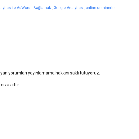
alytics ile AdWords Bağlamak
,
Google Analytics
,
online seminerler
,
mayan yorumları yayınlamama hakkını saklı tutuyoruz.
za aittir.