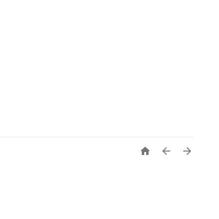


