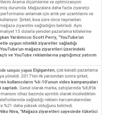
tlerini Arama ölçümlerine ve optimizasyon 
 etmiş durumda. Mağazalara daha fazla ziyaretçi 
erformansı anlamak için artık yer uzantılarını ve 
llanıyor. Şirket, kısa süre önce taşınanları 
ağaza ziyaretini sağladığını belirledi. Aynı 
aliyet 15 dolarla yeniden pazarlama kitlelerine 
aşkan Yardımcısı Scott Perry, “YouTube'un 
e uygun nitelikli ziyaretler sağladığı 
. YouTube'un mağaza ziyaretleri üzerindeki 
 açtı ve YouTube reklamlarına yaptığımız yatırım 
Elgiganten
, çok kanallı pazarlama 
nde satışını yapan 
stratejisini desteklemek için videoya yöneldi. 2017'nin ilk yarısından sonra şirket, 
en kullanıcıların %6-10'unun video kampanyaları 
 saptadı.
 Genel olarak marka, satışlarında %8,8'lik 
rmansını cihaz bazında ayrıntılı olarak inceledikten 
telefonlarında sağladığı reklam harcamalarından 
elde edilen gelirin masaüstüne göre %21 daha yüksek olduğunu belirledi. 
Niko Niva, "Mağaza ziyaretleri sayesinde tüketici 