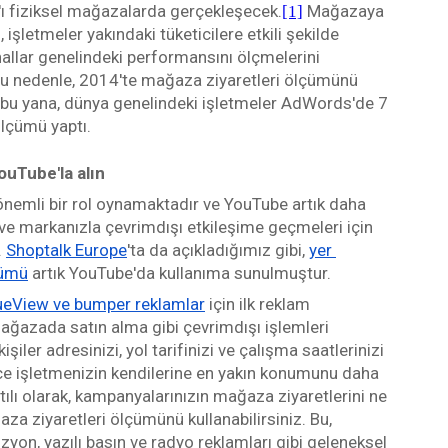
'ı fiziksel mağazalarda gerçekleşecek.
 Mağazaya 
[1]
 işletmeler yakındaki tüketicilere etkili şekilde 
allar genelindeki performansını ölçmelerini 
Bu nedenle, 2014'te mağaza ziyaretleri ölçümünü 
u yana, dünya genelindeki işletmeler AdWords'de 7 
lçümü yaptı. 
ouTube'la alın
 önemli bir rol oynamaktadır ve YouTube artık daha 
ve markanızla çevrimdışı etkileşime geçmeleri için 
 
Shoptalk Europe
'ta da açıkladığımız gibi, 
yer 
çümü
 artık YouTube'da kullanıma sunulmuştur. 
rueView ve bumper reklamlar
 için ilk reklam 
ağazada satın alma gibi çevrimdışı işlemleri 
kişiler adresinizi, yol tarifinizi ve çalışma saatlerinizi 
 işletmenizin kendilerine en yakın konumunu daha 
tılı olarak, kampanyalarınızın mağaza ziyaretlerini ne 
za ziyaretleri ölçümünü kullanabilirsiniz. Bu, 
zyon, yazılı basın ve radyo reklamları gibi geleneksel 