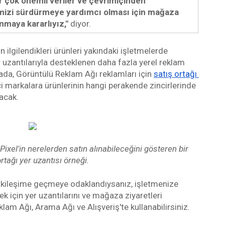
r çok önemli veriler ve çevrimiçinden 
mizi sürdürmeye yardımcı olması için mağaza 
nmaya kararlıyız," 
diyor.
 ilgilendikleri ürünleri yakındaki işletmelerde 
 uzantılarıyla desteklenen daha fazla yerel reklam 
rada, Görüntülü Reklam Ağı reklamları için 
satış ortağı 
ici markalara ürünlerinin hangi perakende zincirlerinde 
acak.
ixel'in nerelerden satın alınabileceğini gösteren bir 
ortağı yer uzantısı örneği.
tkileşime geçmeye odaklandıysanız, işletmenize 
k için yer uzantılarını ve mağaza ziyaretleri 
am Ağı, Arama Ağı ve Alışveriş'te kullanabilirsiniz.