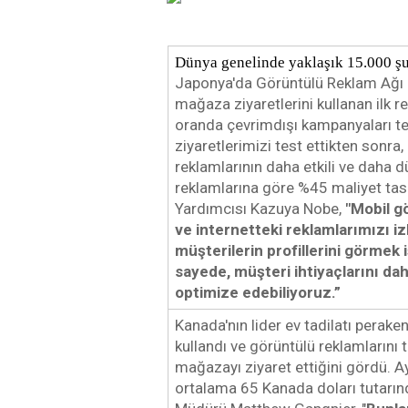
Dünya genelinde yaklaşık 15.000 şub
Japonya'da Görüntülü Reklam Ağı k
mağaza ziyaretlerini kullanan ilk r
oranda çevrimdışı kampanyaları te
ziyaretlerimizi test ettikten sonr
reklamlarının daha etkili ve daha d
reklamlarına göre %45 maliyet tas
Yardımcısı Kazuya Nobe,
 "Mobil g
ve internetteki reklamlarımızı i
müşterilerin profillerini görmek 
sayede, müşteri ihtiyaçlarını daha
optimize edebiliyoruz.”
Kanada'nın lider ev tadilatı perak
kullandı ve görüntülü reklamlarını t
mağazayı ziyaret ettiğini gördü. A
ortalama 65 Kanada doları tutarında 