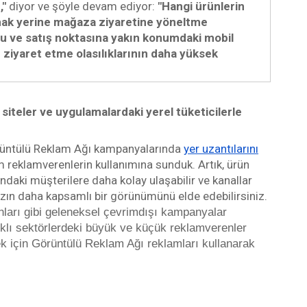
" 
diyor ve şöyle devam ediyor: 
"Hangi ürünlerin 
lmak yerine mağaza ziyaretine yöneltme 
u ve satış noktasına yakın konumdaki mobil 
 ziyaret etme olasılıklarının daha yüksek 
iteler ve uygulamalardaki yerel tüketicilerle 
Görüntülü Reklam Ağı kampanyalarında 
yer uzantılarını
m reklamverenlerin kullanımına sunduk. Artık, ürün 
ndaki müşterilere daha kolay ulaşabilir ve kanallar 
genelinde çevrimdışı performansınızın daha kapsamlı bir görünümünü elde edebilirsiniz. 
lanları gibi geleneksel çevrimdışı kampanyalar 
rklı sektörlerdeki büyük ve küçük reklamverenler 
k için Görüntülü Reklam Ağı reklamları kullanarak 