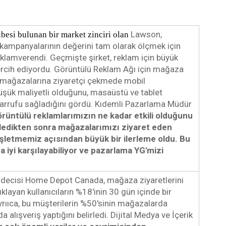
Lawson, 
esi bulunan bir market zinciri olan 
ampanyalarının değerini tam olarak ölçmek için 
eklamverendi. Geçmişte şirket, reklam için büyük 
rcih ediyordu. Görüntülü Reklam Ağı için mağaza 
a, mağazalarına ziyaretçi çekmede mobil 
üşük maliyetli olduğunu, masaüstü ve tablet 
arrufu sağladığını gördü. Kıdemli Pazarlama Müdür 
örüntülü reklamlarımızın ne kadar etkili olduğunu 
zledikten sonra mağazalarımızı ziyaret eden 
işletmemiz açısından büyük bir ilerleme oldu. Bu 
 iyi karşılayabiliyor ve pazarlama YG'mizi 
endecisi Home Depot Canada, mağaza ziyaretlerini 
ıklayan kullanıcıların %18'inin 30 gün içinde bir 
yrııca, bu müşterilerin %50'sinin mağazalarda 
alışveriş yaptığını belirledi. Dijital Medya ve İçerik 