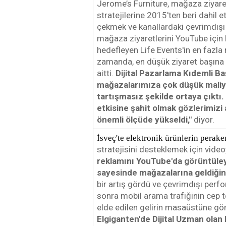
Jerome’s Furniture, mağaza ziyare
stratejilerine 2015'ten beri dahil
çekmek ve kanallardaki çevrimdışı p
mağaza ziyaretlerini YouTube için ku
hedefleyen Life Events'in en fazla m
zamanda, en düşük ziyaret başına m
aitti. 
Dijital Pazarlama Kıdemli B
mağazalarımıza çok düşük maliyetl
tartışmasız şekilde ortaya çıktı
etkisine şahit olmak gözlerimizi
önemli ölçüde yükseldi," 
diyor.
İsveç'te elektronik ürünlerin perake
reklamını YouTube'da görüntüley
sayesinde mağazalarına geldiğini
bir artış gördü ve çevrimdışı perfo
sonra mobil arama trafiğinin cep 
Elgiganten'de Dijital Uzman olan 