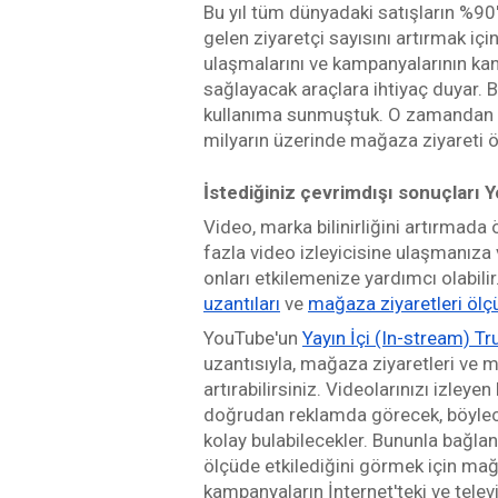
Bu yıl tüm dünyadaki satışların %90
gelen ziyaretçi sayısını artırmak için,
ulaşmalarını ve kampanyalarının kan
sağlayacak araçlara ihtiyaç duyar. 
kullanıma sunmuştuk. O zamandan b
milyarın üzerinde mağaza ziyareti ö
İstediğiniz çevrimdışı sonuçları Y
Video, marka bilinirliğini artırmada
fazla video izleyicisine ulaşmanıza 
onları etkilemenize yardımcı olabilir.
uzantıları
 ve 
mağaza ziyaretleri öl
YouTube'un 
Yayın İçi (In-stream) T
uzantısıyla, mağaza ziyaretleri ve m
artırabilirsiniz. Videolarınızı izleyen 
doğrudan reklamda görecek, böylece
kolay bulabilecekler. Bununla bağlan
ölçüde etkilediğini görmek için mağa
kampanyaların İnternet'teki ve televi