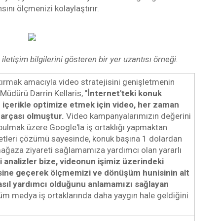
ını ölçmenizi kolaylaştırır.
etişim bilgilerini gösteren bir yer uzantısı örneği.
rtırmak amacıyla video stratejisini genişletmenin 
üdürü Darrin Kellaris, "
İnternet'teki konuk 
bir içerikle optimize etmek için video, her zaman 
 parçası olmuştur.
 Video kampanyalarımızın değerini 
 bulmak üzere Google'la iş ortaklığı yapmaktan 
tleri çözümü sayesinde, konuk başına 1 dolardan 
ağaza ziyareti sağlamamıza yardımcı olan yararlı 
i analizler bize, videonun işimiz üzerindeki 
esine geçerek ölçmemizi ve dönüşüm hunisinin alt 
asıl yardımcı olduğunu anlamamızı sağlayan 
üm medya iş ortaklarında daha yaygın hale geldiğini 