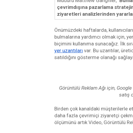
Müdürü Matthew Gangnier, "
Bunla
çevrimdışına pazarlama strateji
ziyaretleri analizlerinden yararla
Önümüzdeki haftalarda, kullanıcıların
bulmalarına yardımcı olmak için, yer
biçimini kullanıma sunacağız. İlk sı
yer uzantıları
 var. Bu uzantılar, üret
satıldığını gösterme olanağı sağlay
Görüntülü Reklam Ağı için, Google P
satış 
Birden çok kanaldaki müşterilerle e
daha fazla çevrimiçi ziyaretçi çekme
ölçümünü artık Video, Görüntülü Rekl