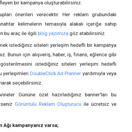
fleyen bir kampanya oluşturabilirsiniz.
ları önerileri verecektir. Her reklam grubundaki
nahtar kelimelerin temasıyla alakalı içeriğe sahip
n bu araç ile ilgili
blog yazımıza
göz atabilirsiniz.
mek istediğiniz siteleri yerleşim hedefli bir kampanya
z. Bunun için alışveriş, haber, iş, finans, eğlence gibi
 gösterilmesini istediğiniz siteleri yerleşim hedefli
u yerleşimleri
DoubleClick Ad Planner
yardımıyla veya
narak seçebilirsiniz.
nneler Gününe özel hazırladığınız banner'ları bu
erseniz
Görüntülü Reklam Oluşturucu
ile ücretsiz ve
m Ağı kampanyanız varsa;