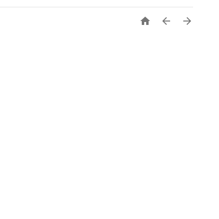


